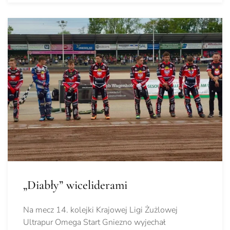
„Diabły” wiceliderami
Na mecz 14. kolejki Krajowej Ligi Żużlowej
Ultrapur Omega Start Gniezno wyjechał