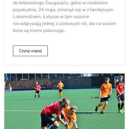
do łotewskiego Daugavpils, gdzie w niedzielne
popołudnie, 24 maja, zmierzył się w z tamtejszym
Lokomotivem. Łotysze w tym sezonie
nie odgrywają jednej z czołowych ról, ale na swoim
torze są mocni pokonując…
Czytaj więcej