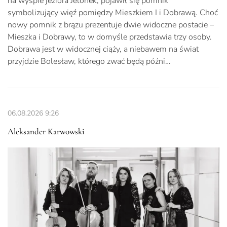
na wyspie jeziora Jelonek, pojawił się pomnik
symbolizujący więź pomiędzy Mieszkiem I i Dobrawą. Choć
nowy pomnik z brązu prezentuje dwie widoczne postacie –
Mieszka i Dobrawy, to w domyśle przedstawia trzy osoby.
Dobrawa jest w widocznej ciąży, a niebawem na świat
przyjdzie Bolesław, którego zwać będą późni…
06.08.2026
9:26
Aleksander Karwowski