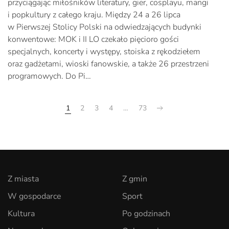
przyciągając miłośników literatury, gier, cosplayu, mangi
i popkultury z całego kraju. Między 24 a 26 lipca
w Pierwszej Stolicy Polski na odwiedzających budynki
konwentowe: MOK i II LO czekało pięcioro gości
specjalnych, koncerty i występy, stoiska z rękodziełem
oraz gadżetami, wioski fanowskie, a także 26 przestrzeni
programowych. Do Pi…
1
2
3
4
…
73
Z miasta
Z gmin
W gospodarce
Sport
Kultura
Po godzinach