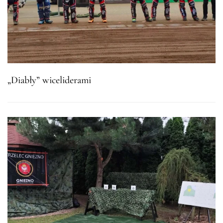
„Diabły” wiceliderami