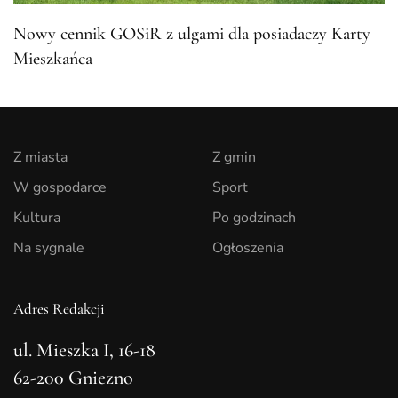
Nowy cennik GOSiR z ulgami dla posiadaczy Karty
Mieszkańca
Z miasta
Z gmin
W gospodarce
Sport
Kultura
Po godzinach
Na sygnale
Ogłoszenia
Adres Redakcji
ul. Mieszka I, 16-18
62-200 Gniezno