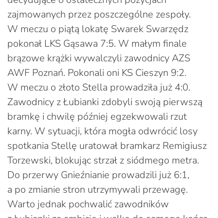
zajmowanych przez poszczególne zespoły.
W meczu o piątą lokatę Swarek Swarzędz
pokonał LKS Gąsawa 7:5. W małym finale
brązowe krążki wywalczyli zawodnicy AZS
AWF Poznań. Pokonali oni KS Cieszyn 9:2.
W meczu o złoto Stella prowadziła już 4:0.
Zawodnicy z Łubianki zdobyli swoją pierwszą
bramkę i chwilę później egzekwowali rzut
karny. W sytuacji, która mogła odwrócić losy
spotkania Stellę uratował bramkarz Remigiusz
Torzewski, blokując strzał z siódmego metra.
Do przerwy Gnieźnianie prowadzili już 6:1,
a po zmianie stron utrzymywali przewagę.
Warto jednak pochwalić zawodników