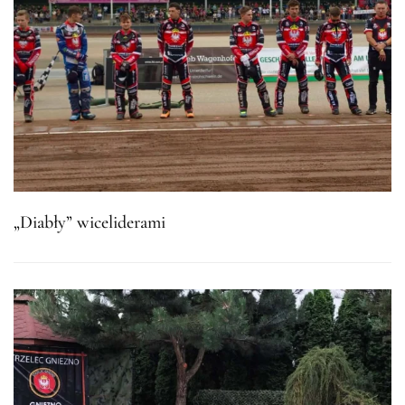
„Diabły” wiceliderami