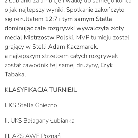
z Łubianki za ambicje i walkę do samego końca
o jak najlepszy wyniki. Spotkanie zakończyło
się rezultatem
12:7 i tym samym Stella
dominując całe rozgrywki wywalczyła złoty
medal Mistrzostw Polski.
MVP turnieju został
grający w Stelli
Adam Kaczmarek
,
a najlepszym strzelcem całych rozgrywek
został zawodnik tej samej drużyny,
Eryk
Tabaka.
KLASYFIKACJA TURNIEJU
I. KS Stella Gniezno
II. UKS Bałagany Łubianka
III. AZS AWF Poznań