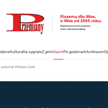
darce
Kultura
Na sygnale
Z gmin
Sport
Po godzinach
Archiwum
Og
ie pokonał Widzew Łódź