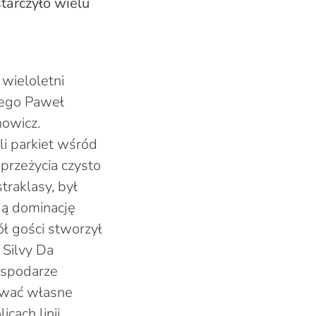
arczyło wielu
wieloletni
nego Paweł
owicz.
li parkiet wśród
przeżycia czysto
raklasy, był
ją dominację
ł gości stworzył
 Silvy Da
ospodarze
eować własne
cach linii