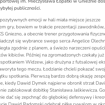
rtowej im. Mieczysława Łopatki w Gnieźnie dost
zybyłej publiczności.
ozytywnych emocji w hali miała miejsce jeszcze
em gry, bowiem w trakcie prezentacji zawodników, 
KS Gniezno, a obecnie trener przygotowania fizycz
iadczył się wybrance swego serca Angelice Olechn
egła zgodnie z planem, a świeżo narzeczeni opuści
ów kibiców. Później na zgromadzonych czekały już 
spotkaniem Widzew, jako drużyna z futsalowej ekst
faworyta tego meczu. Łodzianie chcieli pokazać swo
ku spotkania. Pierwszą bardzo dobrą okazję zespó
ie, kiedy Dawid Dymek najpierw obronił strzał Davi
nie zablokował dobitkę Stanisława Jaśkiewicza. G
y nie dać się zepchnąć do głębokiej defensywy i kr
ucie Dawid Radomski odebrał piłkę rywalom w okoli