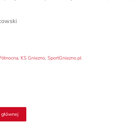
kowski
 Północna
,
KS Gniezno
,
SportGniezno.pl
 głównej