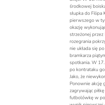
środkowej boiska
słupka do Filipa 
pierwszego w tym
okazję wykonując
strzeżonej przez
rozegrania pokrz
nie układa się p
bramkarza piątym
spotkania. W 17
po kontrataku go
Jako, że niewykor
Ponownie akcję 
zagrywając piłkę
futbolówkę w pol
wynik pierwszej c