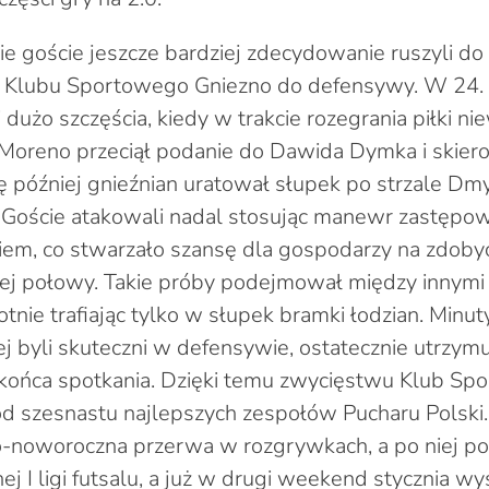
e goście jeszcze bardziej zdecydowanie ruszyli do o
ł Klubu Sportowego Gniezno do defensywy. W 24. 
dużo szczęścia, kiedy w trakcie rozegrania piłki n
 Moreno przeciął podanie do Dawida Dymka i skiero
ę później gnieźnian uratował słupek po strzale Dm
 Goście atakowali nadal stosując manewr zastępo
em, co stwarzało szansę dla gospodarzy na zdoby
nej połowy. Takie próby podejmował między innymi
nie trafiając tylko w słupek bramki łodzian. Minut
lej byli skuteczni w defensywie, ostatecznie utrzy
końca spotkania. Dzięki temu zwycięstwu Klub Sp
d szesnastu najlepszych zespołów Pucharu Polski.
o-noworoczna przerwa w rozgrywkach, a po niej p
j I ligi futsalu, a już w drugi weekend stycznia wy