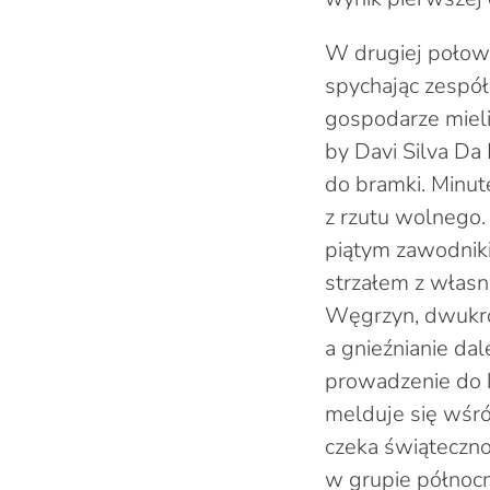
W drugiej połowi
spychając zespó
gospodarze mieli 
by Davi Silva Da
do bramki. Minut
z rzutu wolnego.
piątym zawodniki
strzałem z włas
Węgrzyn, dwukrot
a gnieźnianie da
prowadzenie do 
melduje się wśró
czeka świąteczn
w grupie północne