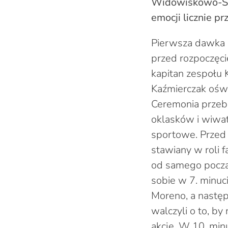
Widowiskowo-Spo
emocji licznie pr
Pierwsza dawka p
przed rozpoczęci
kapitan zespołu 
Kaźmierczak ośw
Ceremonia przebi
oklasków i wiwat
sportowe. Przed 
stawiany w roli 
od samego począt
sobie w 7. minuc
Moreno, a następ
walczyli o to, b
akcje. W 10. min