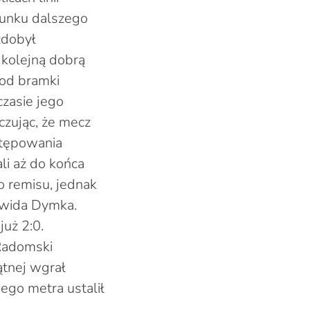
runku dalszego
zdobył
 kolejną dobrą
 od bramki
czasie jego
zując, że mecz
astępowania
li aż do końca
 remisu, jednak
awida Dymka.
już 2:0.
Radomski
ątnej wgrał
ego metra ustalił