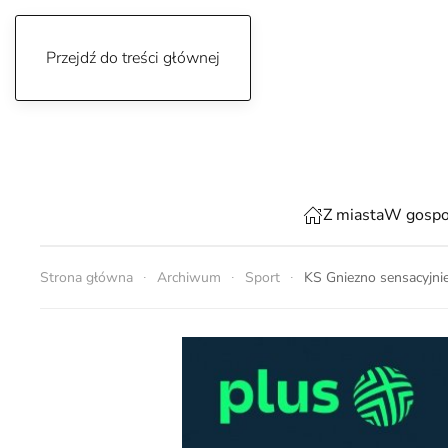
Przejdź do treści głównej
sobota, 8 sierpnia 2026
Z miasta
W gospo
Strona główna
Archiwum
Sport
KS Gniezno sensacyjn