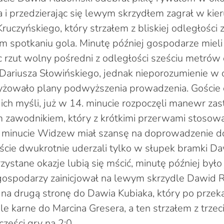
 i przedzierając się lewym skrzydłem zagrał w kie
Kruczyńskiego, który strzałem z bliskiej odległości 
 spotkaniu gola. Minutę później gospodarze mieli
 rzut wolny pośredni z odległości sześciu metrów
 Dariusza Słowińskiego, jednak nieporozumienie w 
yżowało plany podwyższenia prowadzenia. Goście c
o ich myśli, już w 14. minucie rozpoczęli manewr z
 zawodnikiem, który z krótkimi przerwami stosowa
. minucie Widzew miał szansę na doprowadzenie do
ście dwukrotnie uderzali tylko w słupek bramki D
zystane okazje lubią się mścić, minutę później było 
gospodarzy zainicjował na lewym skrzydle Dawid 
 na drugą stronę do Dawia Kubiaka, który po przek
e karne do Marcina Gresera, a ten strzałem z trzeci
zęści gry na 2:0.