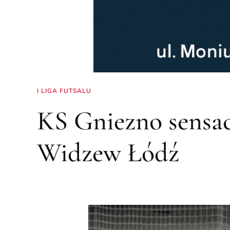
I LIGA FUTSALU
KS Gniezno sensac
Widzew Łódź