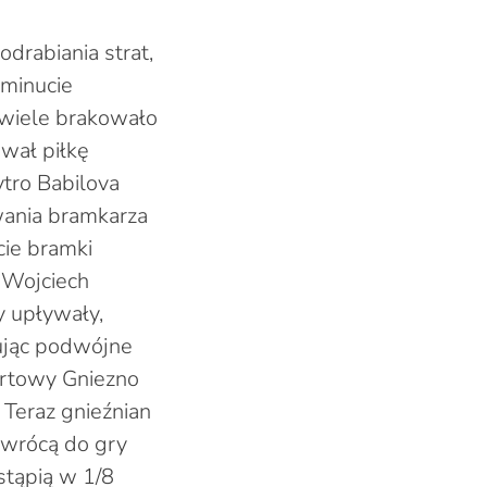
drabiania strat,
minucie
iewiele brakowało
wał piłkę
ytro Babilova
wania bramkarza
cie bramki
 Wojciech
y upływały,
mując podwójne
ortowy Gniezno
 Teraz gnieźnian
owrócą do gry
stąpią w 1/8