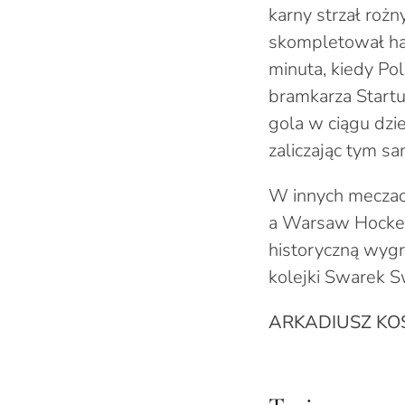
karny strzał rożn
skompletował ha
minuta, kiedy Po
bramkarza Start
gola w ciągu dzie
zaliczając tym sa
W innych meczach
a Warsaw Hockey
historyczną wygr
kolejki Swarek 
ARKADIUSZ KO