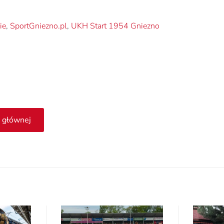
ie
,
SportGniezno.pl
,
UKH Start 1954 Gniezno
 głównej