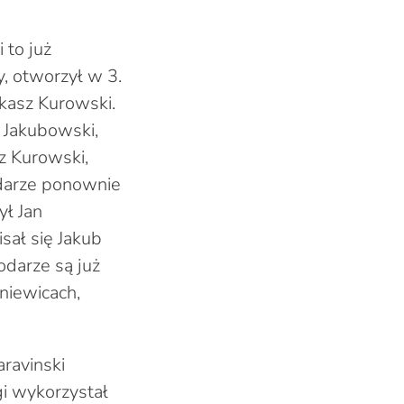
 to już
, otworzył w 3.
kasz Kurowski.
b Jakubowski,
sz Kurowski,
odarze ponownie
ył Jan
sał się Jakub
odarze są już
niewicach,
aravinski
gi wykorzystał