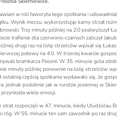
olonia Skierniewice.
awiani w roli faworyta tego spotkania i udowadniali
ku. Wynik meczu, wykorzystując karny strzał rożny
browski. Trzy minuty później na 2:0 podwyższył Łu
ecie trafienie dla czerwono-czarnych zaliczył Jaku
źniej drugi raz na listę strzelców wpisał się Łuka
pierwszej połowy na 4:0. W trzeciej kwarcie gosp
ywali bramkarza Polonii. W 35. minucie gola zdob
wie minuty później ponownie na listę strzelców wpi
 ostatnią częścią spotkania wydawało się, że gosp
, jednak podobnie jak w rundzie jesiennej w Skier
rzyniosła wiele emocji.
 strat rozpoczęli w 47. minucie, kiedy Uludzislau B
ki róg. W 55. minucie ten sam zawodnik po raz dru