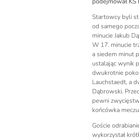
podejmował KS P
Startowcy byli st
od samego począt
minucie Jakub Dą
W 17. minucie trz
a siedem minut pó
ustalając wynik 
dwukrotnie pokon
Lauchstaedt, a d
Dąbrowski. Przed
pewni zwycięstwa
końcówka meczu p
Goście odrabianie
wykorzystał krót