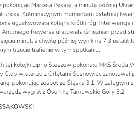
y pokonując Marcela Pękałę, a minutę później Ukrai
t-tricka. Kulminacyjnym momentem ostatniej kwart
lonia egzekwowała kolejny krótki róg. Interwencj
u Antoniego Rewersa uratowała Gnieźnian przed st
sięciu minut, a chwilę później wynik na 7:3 ustalił
mym trzecie trafienie w tym spotkaniu.
 tej kolejki Lipno Stęszew pokonało MKS Środa W
 Club w starciu z Orlętami Sosnowiec zanotował 
aną, pokonując zespół ze Śląska 3:1. W zaległym s
Swarzędz wygrał z Ósemką Tarnowskie Góry 3:2.
SSAKOWSKI