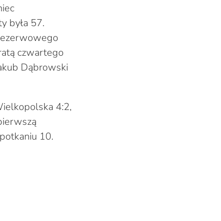
niec
y była 57.
a rezerwowego
ratą czwartego
 Jakub Dąbrowski
ielkopolska 4:2,
pierwszą
potkaniu 10.