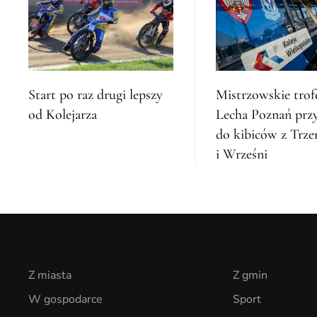
Start po raz drugi lepszy
Mistrzowskie tro
od Kolejarza
Lecha Poznań przy
do kibiców z Trz
i Wrześni
Z miasta
Z gmin
W gospodarce
Sport