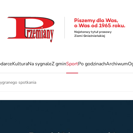
darce
Kultura
Na sygnale
Z gmin
Sport
Po godzinach
Archiwum
Og
granego spotkania