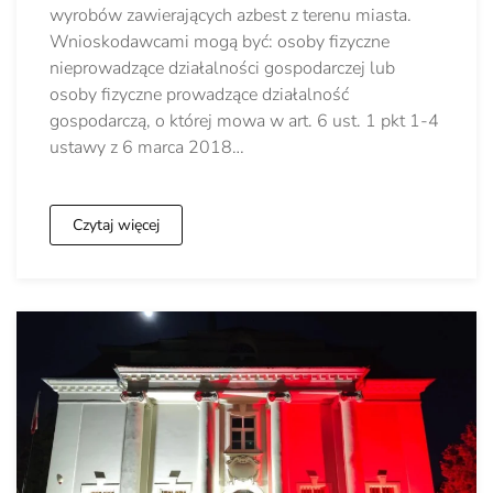
wyrobów zawierających azbest z terenu miasta.
Wnioskodawcami mogą być: osoby fizyczne
nieprowadzące działalności gospodarczej lub
osoby fizyczne prowadzące działalność
gospodarczą, o której mowa w art. 6 ust. 1 pkt 1-4
ustawy z 6 marca 2018…
Czytaj więcej