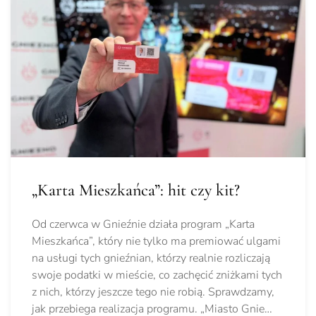
„Karta Mieszkańca”: hit czy kit?
Od czerwca w Gnieźnie działa program „Karta
Mieszkańca”, który nie tylko ma premiować ulgami
na usługi tych gnieźnian, którzy realnie rozliczają
swoje podatki w mieście, co zachęcić zniżkami tych
z nich, którzy jeszcze tego nie robią. Sprawdzamy,
jak przebiega realizacja programu. „Miasto Gnie…