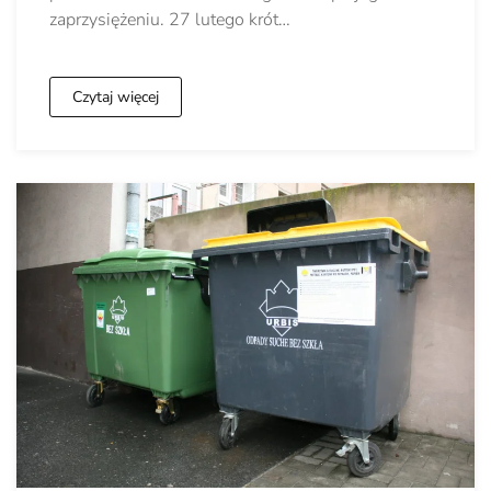
zaprzysiężeniu. 27 lutego krót…
Czytaj więcej