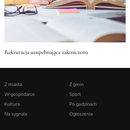
Rekrutacja uzupełniająca zakończona
Z miasta
Z gmin
W gospodarce
Sport
Kultura
Po godzinach
Na sygnale
Ogłoszenia