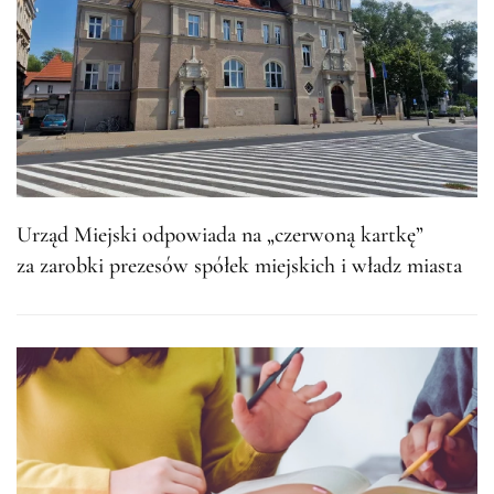
Urząd Miejski odpowiada na „czerwoną kartkę”
za zarobki prezesów spółek miejskich i władz miasta