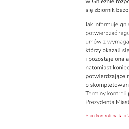
w Gnieźnie rozpo
się zbiornik be
Jak informuje gn
potwierdzać regu
umów z wymagani
którzy okazali s
i pozostaje ona 
natomiast koniec
potwierdzające r
o skompletowani
Terminy kontroli
Prezydenta Miast
Plan kontroli na lat