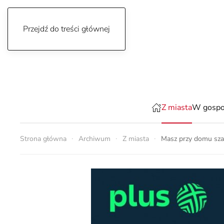
Przejdź do treści głównej
niedziela, 9 sierpnia 2026
Z miasta
W gospo
Strona główna
Archiwum
Z miasta
Masz przy domu sza