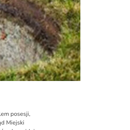
lem posesji,
ąd Miejski