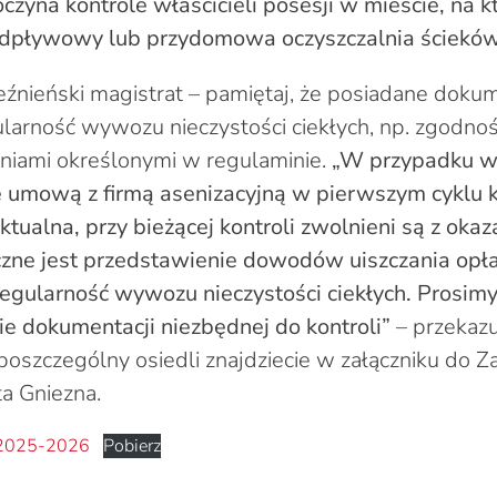
czyna kontrole właścicieli posesji w mieście, na k
zodpływowy lub przydomowa oczyszczalnia ścieków
ieźnieński magistrat – pamiętaj, że posiadane dok
larność wywozu nieczystości ciekłych, np. zgodno
ami określonymi w regulaminie.
„W przypadku wła
ię umową z firmą asenizacyjną w pierwszym cyklu k
aktualna, przy bieżącej kontroli zwolnieni są z ok
zne jest przedstawienie dowodów uiszczania opłat
egularność wywozu nieczystości ciekłych. Prosim
e dokumentacji niezbędnej do kontroli”
– przekazu
 poszczególny osiedli znajdziecie w załączniku do Z
a Gniezna.
a 2025-2026
Pobierz