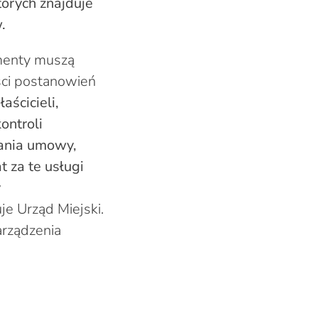
tórych znajduje
.
umenty muszą
ści postanowień
ścicieli,
ontroli
azania umowy,
 za te usługi
y
je Urząd Miejski.
arządzenia