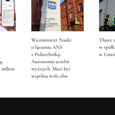
Wiceminister Nauki
Tłuste 
o łączeniu ANS
w spółk
z Politechniką:
w Gnieź
ą,
Autonomia uczelni
 milion
wyższych. Musi być
wspólna wola obu