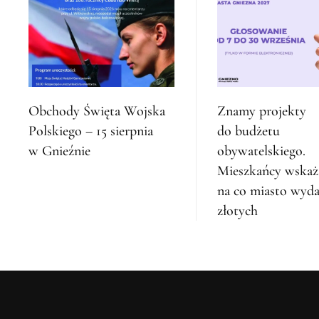
Obchody Święta Wojska
Znamy projekty
Polskiego – 15 sierpnia
do budżetu
w Gnieźnie
obywatelskiego.
Mieszkańcy wskaż
na co miasto wyda
złotych