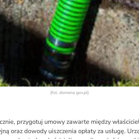
(fot. domena gov.pl)
acznie, przygotuj umowy zawarte między właścicie
yjną oraz dowody uiszczenia opłaty za usługę. Urz