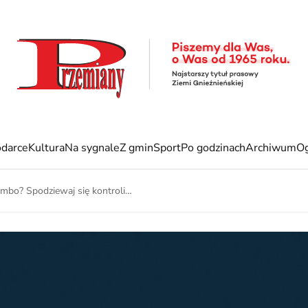
darce
Kultura
Na sygnale
Z gmin
Sport
Po godzinach
Archiwum
Og
mbo? Spodziewaj się kontroli…