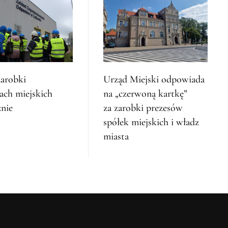
zarobki
Urząd Miejski odpowiada
ach miejskich
na „czerwoną kartkę”
nie
za zarobki prezesów
spółek miejskich i władz
miasta