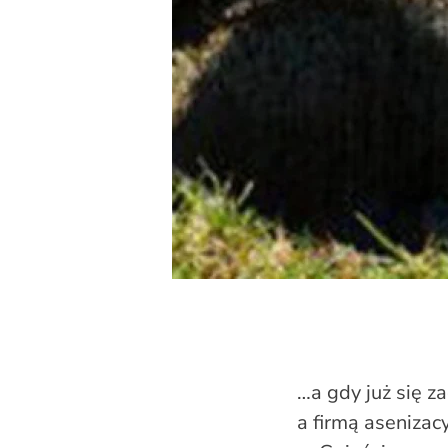
…a gdy już się z
a firmą asenizac