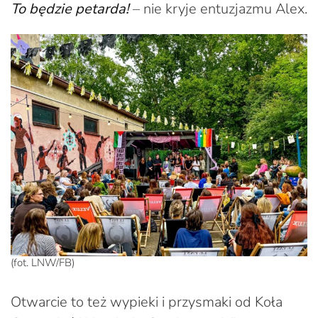
To będzie petarda!
– nie kryje entuzjazmu Alex.
(fot. LNW/FB)
Otwarcie to też wypieki i przysmaki od Koła