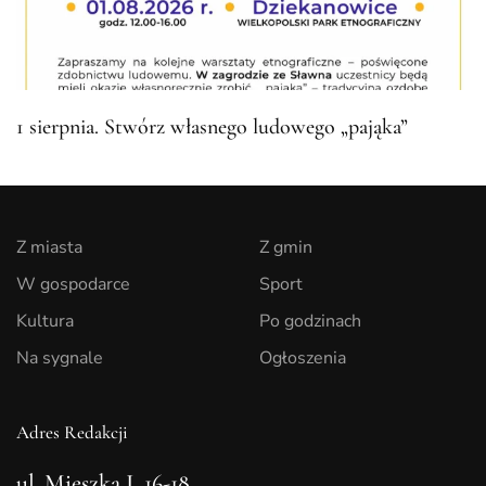
1 sierpnia. Stwórz własnego ludowego „pająka”
Z miasta
Z gmin
W gospodarce
Sport
Kultura
Po godzinach
Na sygnale
Ogłoszenia
Adres Redakcji
ul. Mieszka I, 16-18