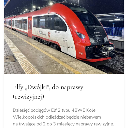
Elfy „Dwójki”, do naprawy
(rewizyjnej)
Dziesięć pociągów Elf 2 typu 48WE Kolei
Wielkopolskich odjeżdżać będzie niebawem
na trwające od 2 do 3 miesięcy naprawy rewizyjne.