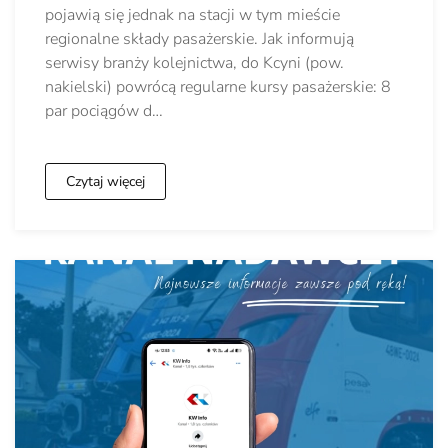
pojawią się jednak na stacji w tym mieście
regionalne składy pasażerskie. Jak informują
serwisy branży kolejnictwa, do Kcyni (pow.
nakielski) powrócą regularne kursy pasażerskie: 8
par pociągów d…
Czytaj więcej