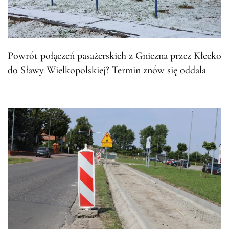
Powrót połączeń pasażerskich z Gniezna przez Kłecko
do Sławy Wielkopolskiej? Termin znów się oddala