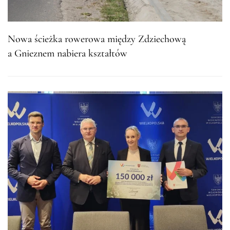
Nowa ścieżka rowerowa między Zdziechową
a Gnieznem nabiera kształtów