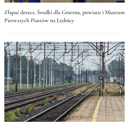
Złapać deszcz. Środki dla Gniezna, powiatu i Muzeum
Pierwszych Piastów na Lednicy