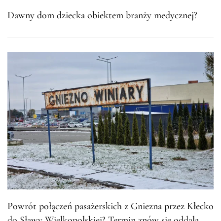
Dawny dom dziecka obiektem branży medycznej?
Powrót połączeń pasażerskich z Gniezna przez Kłecko
do Sławy Wielkopolskiej? Termin znów się oddala