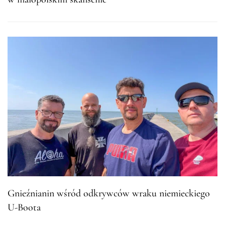
Gnieźnianin wśród odkrywców wraku niemieckiego
U-Boota