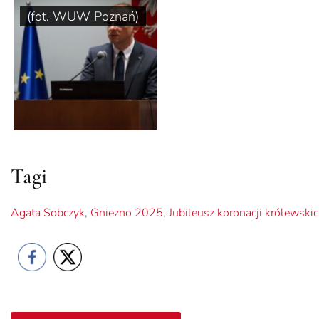
(fot. WUW Poznań)
Tagi
Agata Sobczyk
,
Gniezno 2025
,
Jubileusz koronacji królewsk