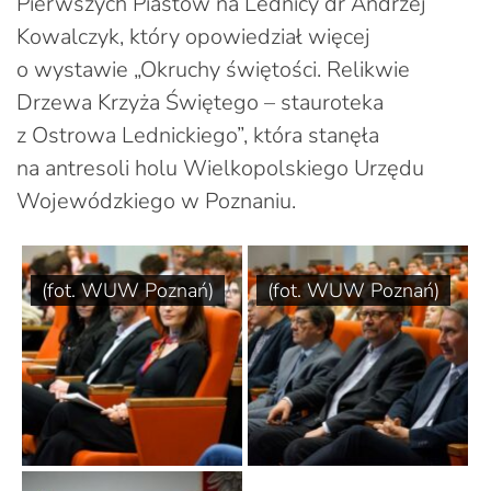
Pierwszych Piastów na Lednicy dr Andrzej
Kowalczyk, który opowiedział więcej
o wystawie „Okruchy świętości. Relikwie
Drzewa Krzyża Świętego – stauroteka
z Ostrowa Lednickiego”, która stanęła
na antresoli holu Wielkopolskiego Urzędu
Wojewódzkiego w Poznaniu.
(fot. WUW Poznań)
(fot. WUW Poznań)