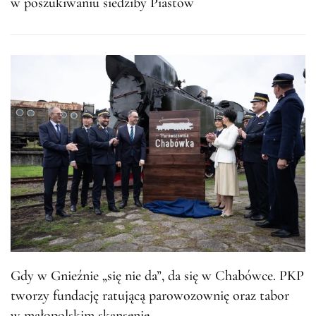
w poszukiwaniu siedziby Piastów
Gdy w Gnieźnie „się nie da”, da się w Chabówce. PKP
tworzy fundację ratującą parowozownię oraz tabor
w małopolskim skansenie