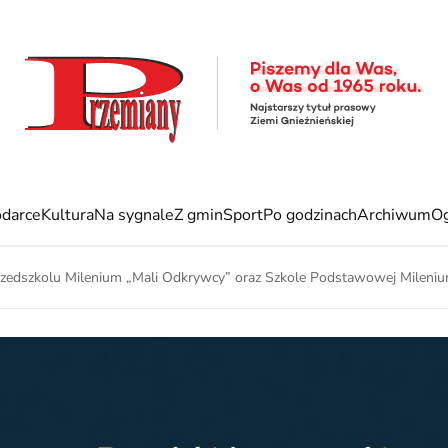
darce
Kultura
Na sygnale
Z gmin
Sport
Po godzinach
Archiwum
Og
zedszkolu Milenium „Mali Odkrywcy” oraz Szkole Podstawowej Mileni