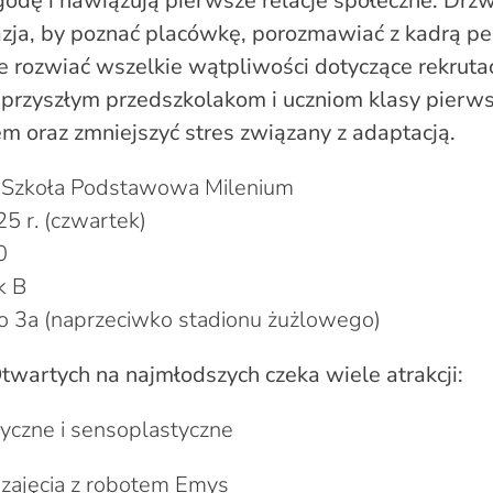
odę i nawiązują pierwsze relacje społeczne. Drz
azja, by poznać placówkę, porozmawiać z kadrą p
kże rozwiać wszelkie wątpliwości dotyczące rekruta
przyszłym przedszkolakom i uczniom klasy pierws
 oraz zmniejszyć stres związany z adaptacją.
i Szkoła Podstawowa Milenium
5 r. (czwartek)
0
k B
go 3a (naprzeciwko stadionu żużlowego)
wartych na najmłodszych czeka wiele atrakcji:
yczne i sensoplastyczne
 zajęcia z robotem Emys