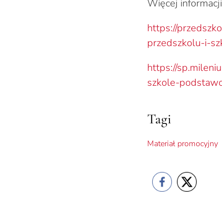
Więcej informacji
https://przedsz
przedszkolu-i-s
https://sp.mile
szkole-podstaw
Tagi
Materiał promocyjny