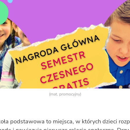
(mat. promocyjny)
koła podstawowa to miejsca, w których dzieci roz