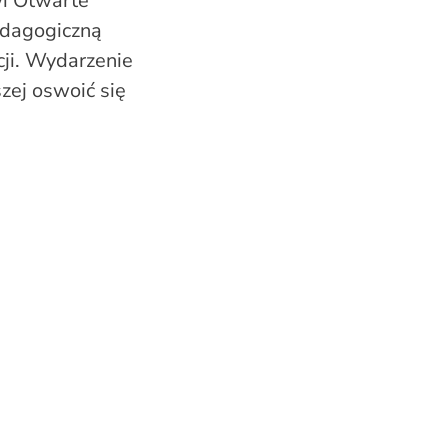
wi Otwarte
edagogiczną
cji. Wydarzenie
zej oswoić się