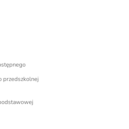
dostępnego
o przedszkolnej
y podstawowej