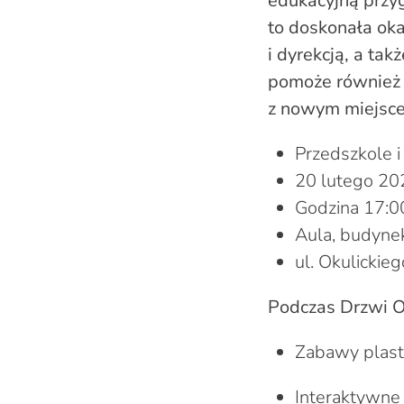
edukacyjną przyg
to doskonała ok
i dyrekcją, a ta
pomoże również 
z nowym miejscem
Przedszkole 
20 lutego 202
Godzina 17:0
Aula, budyne
ul. Okulickie
Podczas Drzwi Ot
Zabawy plast
Interaktywne