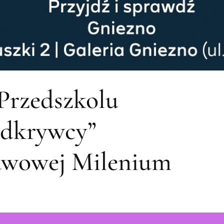
Przedszkolu
Odkrywcy”
tawowej Milenium