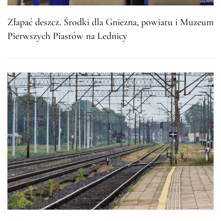
Złapać deszcz. Środki dla Gniezna, powiatu i Muzeum
Pierwszych Piastów na Lednicy