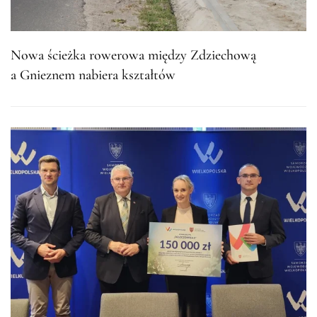
Nowa ścieżka rowerowa między Zdziechową
a Gnieznem nabiera kształtów