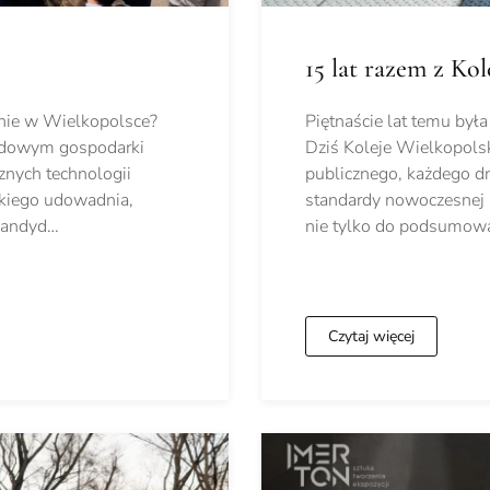
15 lat razem z Ko
nie w Wielkopolsce?
Piętnaście lat temu by
ędowym gospodarki
Dziś Koleje Wielkopolsk
znych technologii
publicznego, każdego dn
kiego udowadnia,
standardy nowoczesnej k
 kandyd…
nie tylko do podsumow
Czytaj więcej