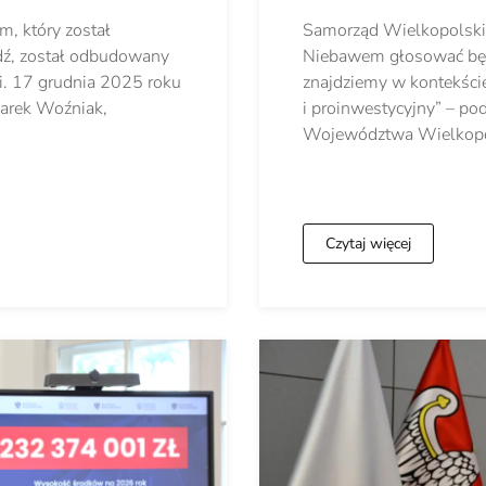
, który został
Samorząd Wielkopolski 
dź, został odbudowany
Niebawem głosować będ
i. 17 grudnia 2025 roku
znajdziemy w kontekści
Marek Woźniak,
i proinwestycyjny” – p
Województwa Wielkopol
Czytaj więcej