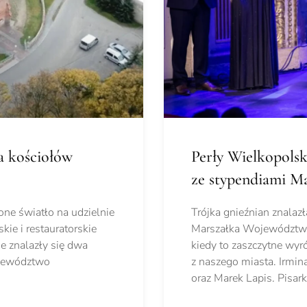
a kościołów
Perły Wielkopolsk
ze stypendiami M
ne światło na udzielnie
Trójka gnieźnian znala
ie i restauratorskie
Marszałka Województwa 
e znalazły się dwa
kiedy to zaszczytne wyró
ojewództwo
z naszego miasta. Irmi
oraz Marek Lapis. Pisark