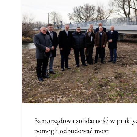
Samorządowa solidarność w praktyc
pomogli odbudować most