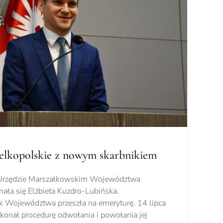
lkopolskie z nowym skarbnikiem
w Urzędzie Marszałkowskim Województwa
ała się Elżbieta Kuzdro-Lubińska.
 Województwa przeszła na emeryturę. 14 lipca
konał procedurę odwołania i powołania jej