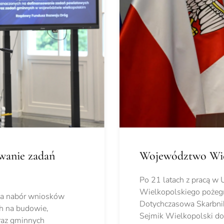
wanie zadań
Województwo Wie
Po 21 latach z pracą 
Wielkopolskiego pożegn
ła nabór wniosków
Dotychczasowa Skarbnik
h na budowie,
Sejmik Wielkopolski do
raz gminnych