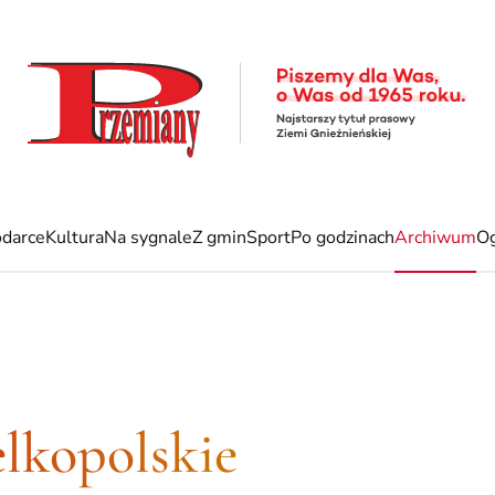
darce
Kultura
Na sygnale
Z gmin
Sport
Po godzinach
Archiwum
Og
lkopolskie