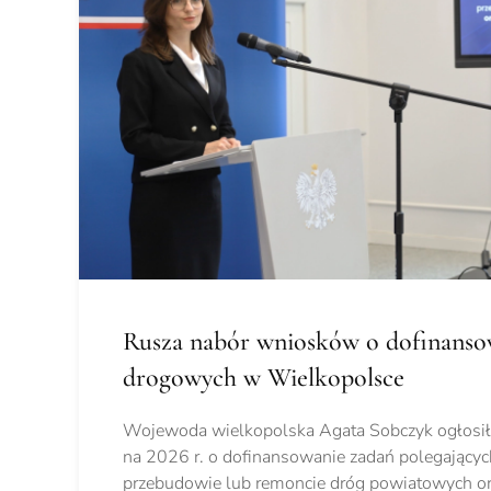
Rusza nabór wniosków o dofinanso
drogowych w Wielkopolsce
Wojewoda wielkopolska Agata Sobczyk ogłosi
na 2026 r. o dofinansowanie zadań polegającyc
przebudowie lub remoncie dróg powiatowych o