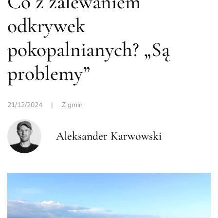
Co z zalewaniem
odkrywek
pokopalnianych? „Są
problemy”
21/12/2024
|
Z gmin
Aleksander Karwowski