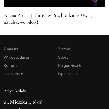
Nocna Parada Jachtów w Przybrodzinie. Uwaga
na fałszywe bilety!
Z miasta
Z gmin
W gospodarce
Sport
Kultura
Po godzinach
Na sygnale
Ogłoszenia
Adres Redakcji
ul. Mieszka I, 16-18