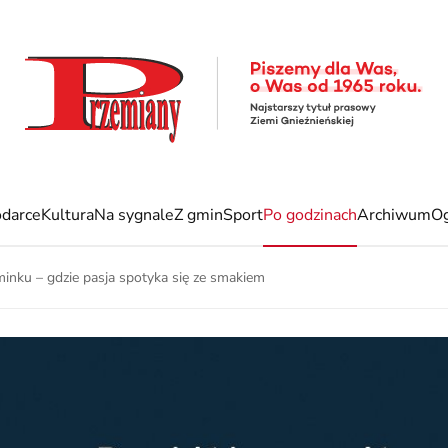
darce
Kultura
Na sygnale
Z gmin
Sport
Po godzinach
Archiwum
Og
minku – gdzie pasja spotyka się ze smakiem