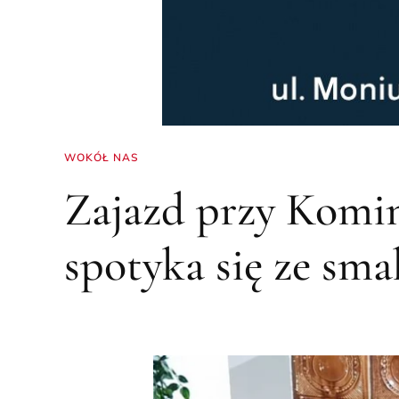
WOKÓŁ NAS
Zajazd przy Komin
spotyka się ze sm