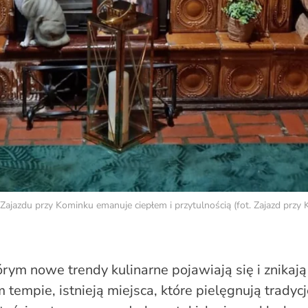
Zajazdu przy Kominku emanuje ciepłem i przytulnością (fot. Zajazd przy 
rym nowe trendy kulinarne pojawiają się i znikają
tempie, istnieją miejsca, które pielęgnują tradycj