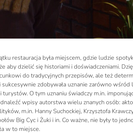
u restauracja była miejscem, gdzie ludzie spotykal
kże aby dzielić się historiami i doświadczeniami. Dzi
cunkowi do tradycyjnych przepisów, ale też determin
ki sukcesywnie zdobywała uznanie zarówno wśród l
 i turystów. O tym uznaniu świadczy m.in. imponując
odnaleźć wpisy autorstwa wielu znanych osób: akt
ityków, m.in. Hanny Suchockiej, Krzysztofa Krawcz
ołów Big Cyc i Żuki i in. Co ważne, nie były to jed
a w to miejsce.