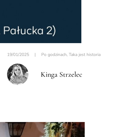
19/01/2025
|
Po godzinach
,
Taka jest historia
Kinga Strzelec