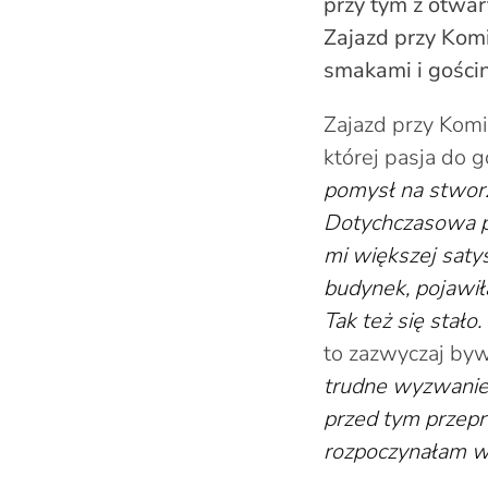
przy tym z otwart
Zajazd przy Komi
smakami i gościn
Zajazd przy Komi
której pasja do 
pomysł na stworz
Dotychczasowa pr
mi większej satys
budynek, pojawił
Tak też się stało
to zazwyczaj byw
trudne wyzwanie
przed tym przepr
rozpoczynałam wł