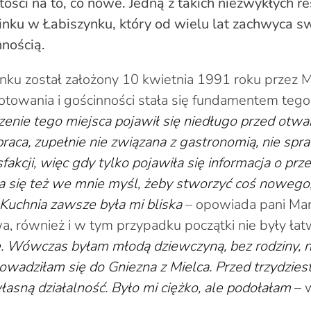
ości na to, co nowe. Jedną z takich niezwykłych res
nku w Łabiszynku, który od wielu lat zachwyca s
nością.
nku został założony 10 kwietnia 1991 roku przez 
gotowania i gościnności stała się fundamentem tego
enie tego miejsca pojawił się niedługo przed otwar
aca, zupełnie nie związana z gastronomią, nie spra
fakcji, więc gdy tylko pojawiła się informacja o prz
a się też we mnie myśl, żeby stworzyć coś nowego
. Kuchnia zawsze była mi bliska
– opowiada pani Mar
a, również i w tym przypadku początki nie były łat
. Wówczas byłam młodą dziewczyną, bez rodziny, 
owadziłam się do Gniezna z Mielca. Przed trzydzies
asną działalność. Było mi ciężko, ale podołałam
– 