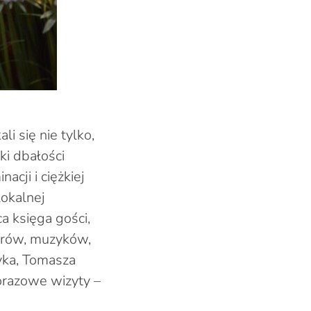
i się nie tylko,
ęki dbałości
acji i ciężkiej
okalnej
a księga gości,
orów, muzyków,
yka, Tomasza
norazowe wizyty –