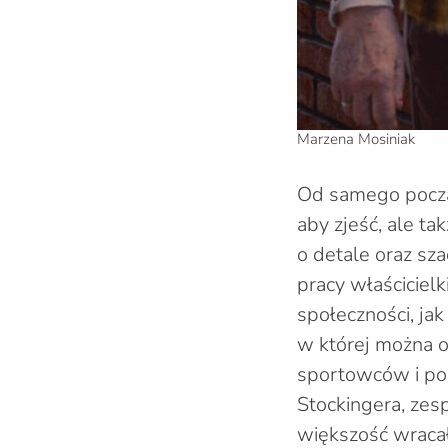
Marzena Mosiniak
Od samego początk
aby zjeść, ale ta
o detale oraz sza
pracy właściciel
społeczności, jak
w której można 
sportowców i pol
Stockingera, zesp
większość wracał