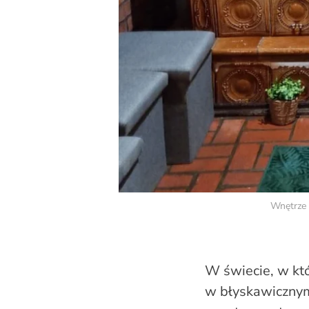
Wnętrze 
W świecie, w któ
w błyskawicznym 