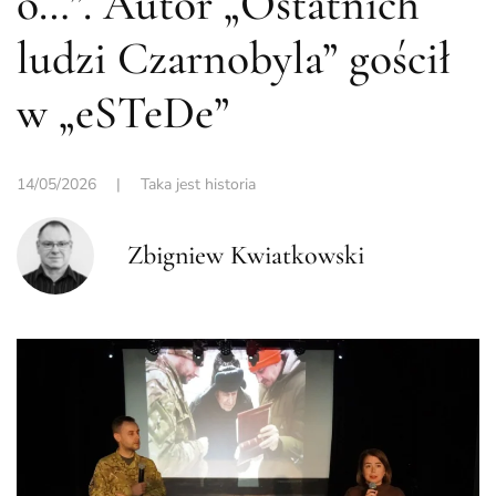
o…”. Autor „Ostatnich
ludzi Czarnobyla” gościł
w „eSTeDe”
14/05/2026
|
Taka jest historia
Zbigniew Kwiatkowski