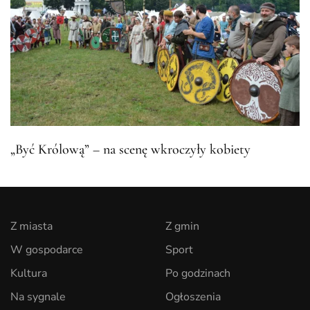
„Być Królową” – na scenę wkroczyły kobiety
Z miasta
Z gmin
W gospodarce
Sport
Kultura
Po godzinach
Na sygnale
Ogłoszenia