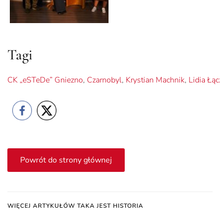
Tagi
CK „eSTeDe” Gniezno
,
Czarnobyl
,
Krystian Machnik
,
Lidia Łąc
Powrót do strony głównej
WIĘCEJ ARTYKUŁÓW TAKA JEST HISTORIA