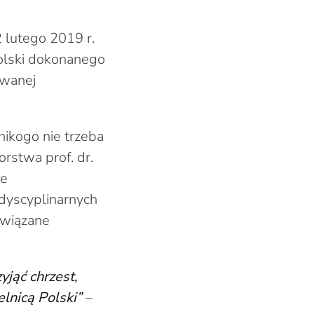
 lutego 2019 r.
Polski dokonanego
awanej
nikogo nie trzeba
orstwa prof. dr.
ie
rdyscyplinarnych
związane
yjąć chrzest,
lnicą Polski”
–