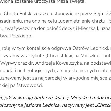
wiona zostanie uroczysta Msza święta.
Chrztu Polski zostało ustanowione przez Sejm 22
sadnieniu, ma ono na celu „upamiętnienie chrztu 
r., zważywszy na doniosłość decyzji Mieszka I, uzn
twa Polskiego.
ną rolę w tym kontekście odgrywa Ostrów Lednicki, 
czytamy w artykule „Chrzest księcia Mieszka I” aut
 Wyrwy oraz dr. Andrzeja Kowalczyka, na podstaw
badań archeologicznych, architektonicznych i inte
uznawany jest za najbardziej wiarygodne miejsce 
skiej państwowości.
j, jak wskazują badacze, książę Mieszko I mógł prz
łożony na jeziorze Lednica, nazywany jest „Chrzcie