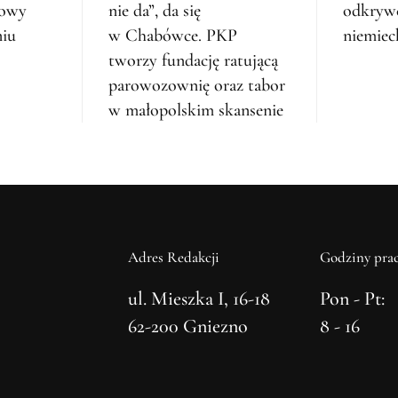
zowy
nie da”, da się
odkryw
niu
w Chabówce. PKP
niemiec
tworzy fundację ratującą
parowozownię oraz tabor
w małopolskim skansenie
Adres Redakcji
Godziny prac
ul. Mieszka I, 16-18
Pon - Pt:
62-200 Gniezno
8 - 16