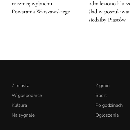
rocznicę wybuchu
odnaleziono kluc
Powstania Warszawskiego
ślad w poszukiwa
siedziby Piastów
Z miasta
Z gmin
W gospodarce
Sport
Kultura
Po godzinach
Na sygnale
Ogłoszenia