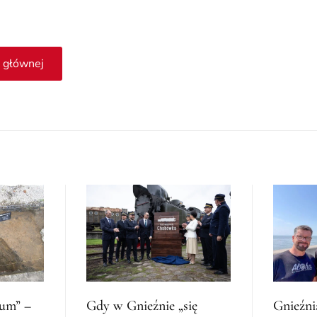
 głównej
ium” –
Gdy w Gnieźnie „się
Gnieźni