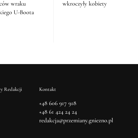
ców wraku
wkroczyły kobiety
kiego U-Boota
y Redakcji
Kontakt
+48 606 917 918
+48 61 424 24 24
redakcja@przemiany.gniezno.pl