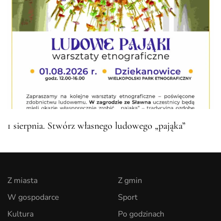
1 sierpnia. Stwórz własnego ludowego „pająka”
Z miasta
Z gmin
W gospodarce
Sport
Kultura
Po godzinach