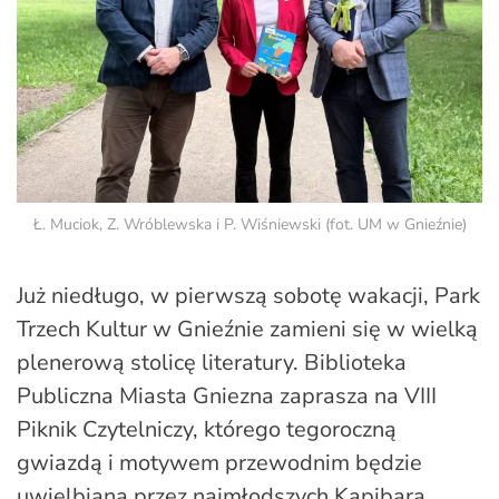
Ł. Muciok, Z. Wróblewska i P. Wiśniewski (fot. UM w Gnieźnie)
Już niedługo, w pierwszą sobotę wakacji, Park
Trzech Kultur w Gnieźnie zamieni się w wielką
plenerową stolicę literatury. Biblioteka
Publiczna Miasta Gniezna zaprasza na VIII
Piknik Czytelniczy, którego tegoroczną
gwiazdą i motywem przewodnim będzie
uwielbiana przez najmłodszych Kapibara