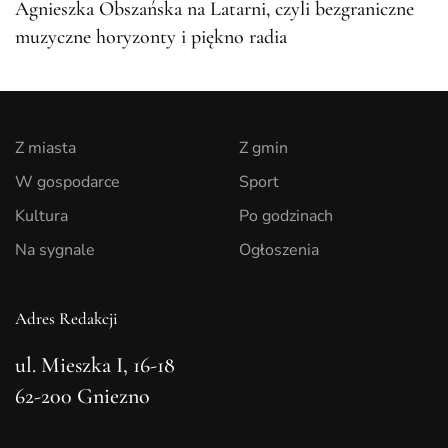
Agnieszka Obszańska na Latarni, czyli bezgraniczne
muzyczne horyzonty i piękno radia
Z miasta
Z gmin
W gospodarce
Sport
Kultura
Po godzinach
Na sygnale
Ogłoszenia
Adres Redakcji
ul. Mieszka I, 16-18
62-200 Gniezno