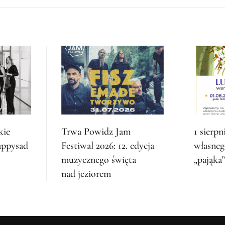
kie
Trwa Powidz Jam
1 sierpn
Happysad
Festiwal 2026: 12. edycja
własne
muzycznego święta
„pająka
nad jeziorem