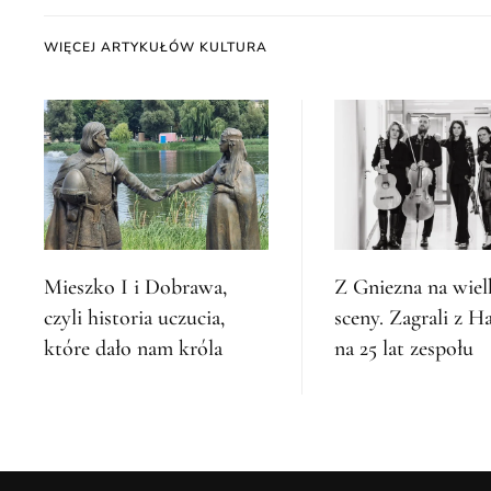
WIĘCEJ ARTYKUŁÓW KULTURA
Mieszko I i Dobrawa,
Z Gniezna na wiel
czyli historia uczucia,
sceny. Zagrali z 
które dało nam króla
na 25 lat zespołu