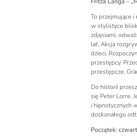
Fritza Langa – „
To przejmujące i
w stylistyce bli
zdjęciami, odważ
lat. Akcja rozgr
dzieci. Rozpoczyn
przestępcy. Prze
przestępcze. Gran
Do historii prze
się Peter Lorre. 
i hipnotycznych 
doskonałego odt
Początek: czwart