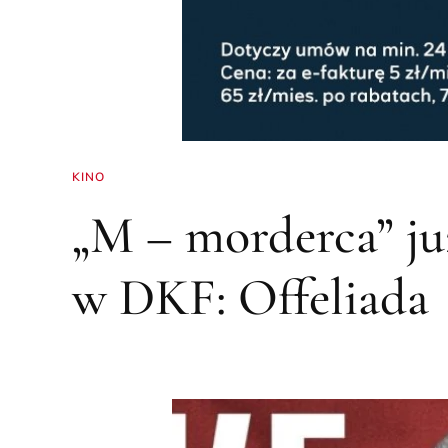
KINO
„M – morderca” już
w DKF: Offeliada