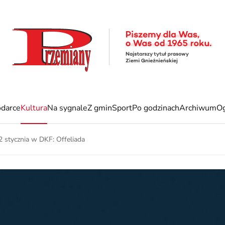
darce
Kultura
Na sygnale
Z gmin
Sport
Po godzinach
Archiwum
Og
2 stycznia w DKF: Offeliada