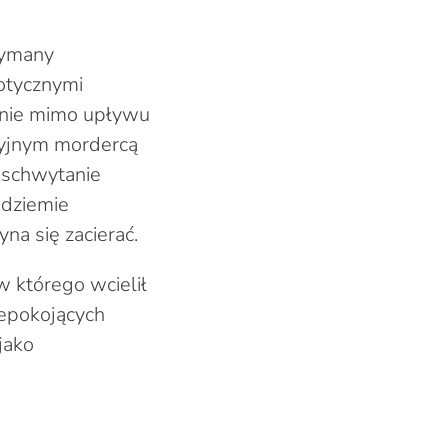
zymany
notycznymi
abnie mimo upływu
ryjnym mordercą
u schwytanie
odziemie
na się zacierać.
w którego wcielił
niepokojących
jako