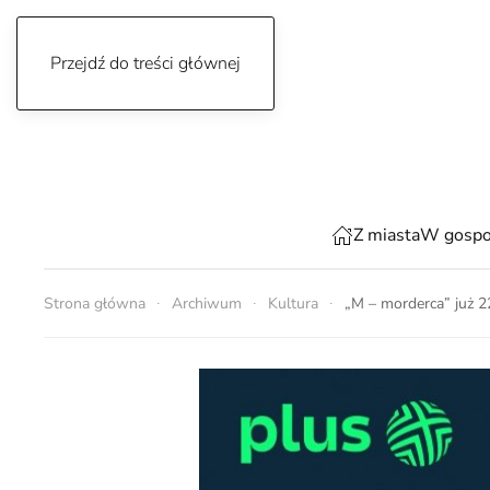
Przejdź do treści głównej
czwartek, 6 sierpnia 2026
Z miasta
W gospo
Strona główna
Archiwum
Kultura
„M – morderca” już 2