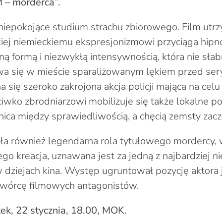
M – morderca”.
 niepokojące studium strachu zbiorowego. Film utr
skiej niemieckiemu ekspresjonizmowi przyciąga hip
ną formą i niezwykłą intensywnością, która nie sł
ywa się w mieście sparaliżowanym lękiem przed se
a się szeroko zakrojona akcja policji mająca na cel
ciwko zbrodniarzowi mobilizuje się także lokalne p
ica między sprawiedliwością, a chęcią zemsty zaczy
szła również legendarna rola tytułowego mordercy, 
Jego kreacja, uznawana jest za jedną z najbardziej 
w dziejach kina. Występ ugruntował pozycję aktora 
wórcę filmowych antagonistów.
ek, 22 stycznia, 18.00, MOK.