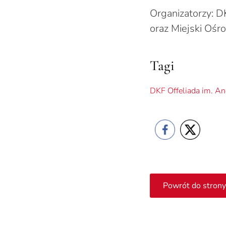
Organizatorzy: D
oraz Miejski Ośr
Tagi
DKF Offeliada im. An
Powrót do strony