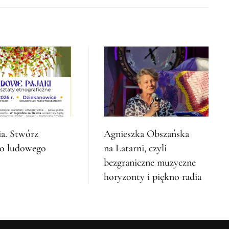
ia. Stwórz
Agnieszka Obszańska
go ludowego
na Latarni, czyli
”
bezgraniczne muzyczne
horyzonty i piękno radia