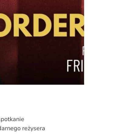
spotkanie
ndarnego reżysera