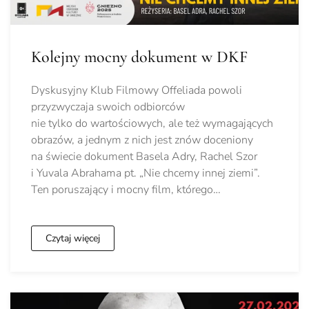
Kolejny mocny dokument w DKF
Dyskusyjny Klub Filmowy Offeliada powoli
przyzwyczaja swoich odbiorców
nie tylko do wartościowych, ale też wymagających
obrazów, a jednym z nich jest znów doceniony
na świecie dokument Basela Adry, Rachel Szor
i Yuvala Abrahama pt. „Nie chcemy innej ziemi”.
Ten poruszający i mocny film, którego…
Czytaj więcej