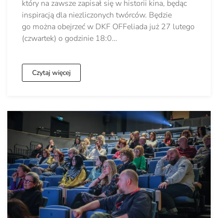
który na zawsze zapisał się w historii kina, będąc
inspiracją dla niezliczonych twórców. Będzie
go można obejrzeć w DKF OFFeliada już 27 lutego
(czwartek) o godzinie 18:0…
Czytaj więcej