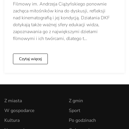
Filmowy im. Andrzeja Ciążyńskiego ponownie
zachęca miłośników kina do dyskusji, refleksji
nad kinematografią i jej kondycją. Działania DKF
dotykają także ważnej sfery edukacji widza,
zapoznawania go z największymi dziełami
filmowymi i ich twórcami, dlatego t…
Czytaj więcej
Z miasta
Z gmin
W gospodarce
Sport
Kultura
Po godzinach