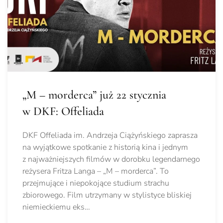
„M – morderca” już 22 stycznia
w DKF: Offeliada
DKF Offeliada im. Andrzeja Ciążyńskiego zaprasza
na wyjątkowe spotkanie z historią kina i jednym
z najważniejszych filmów w dorobku legendarnego
reżysera Fritza Langa – „M – morderca”. To
przejmujące i niepokojące studium strachu
zbiorowego. Film utrzymany w stylistyce bliskiej
niemieckiemu eks…