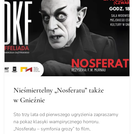
Nieśmiertelny „Nosferatu” także
w Gnieźnie
Sto trzy lata od pierwszego ugryzienia zapraszamy
na pokaz klasyki wampirycznego horroru.
„Nosferatu – symfonia grozy” to film,