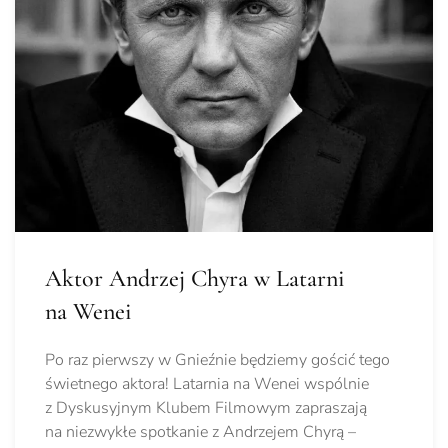
Aktor Andrzej Chyra w Latarni
na Wenei
Po raz pierwszy w Gnieźnie będziemy gościć tego
świetnego aktora! Latarnia na Wenei wspólnie
z Dyskusyjnym Klubem Filmowym zapraszają
na niezwykłe spotkanie z Andrzejem Chyrą –