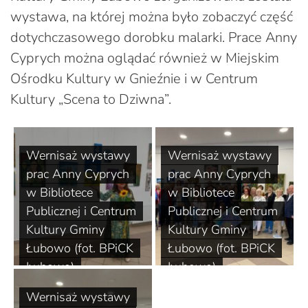
wystawa, na której można było zobaczyć część
dotychczasowego dorobku malarki. Prace Anny
Cyprych można oglądać również w Miejskim
Ośrodku Kultury w Gnieźnie i w Centrum
Kultury „Scena to Dziwna”.
Wernisaż wystawy
Wernisaż wystawy
prac Anny Cyprych
prac Anny Cyprych
w Bibliotece
w Bibliotece
Publicznej i Centrum
Publicznej i Centrum
Kultury Gminy
Kultury Gminy
Łubowo (fot. BPiCK
Łubowo (fot. BPiCK
Łubowo)
Łubowo)
Wernisaż wystawy