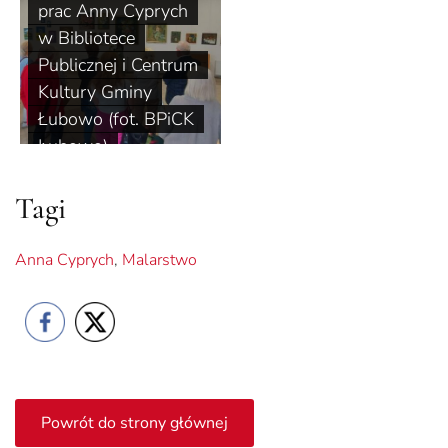
prac Anny Cyprych
w Bibliotece
Publicznej i Centrum
Kultury Gminy
Łubowo (fot. BPiCK
Łubowo)
Tagi
Anna Cyprych
,
Malarstwo
Powrót do strony głównej