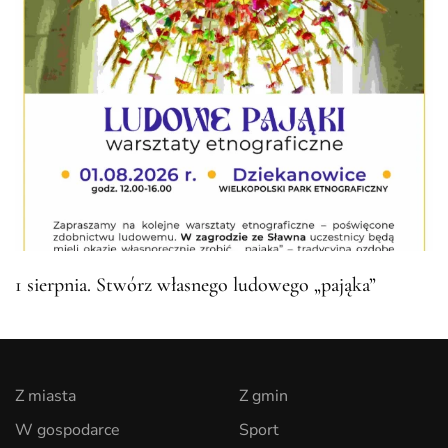
1 sierpnia. Stwórz własnego ludowego „pająka”
Z miasta
Z gmin
W gospodarce
Sport