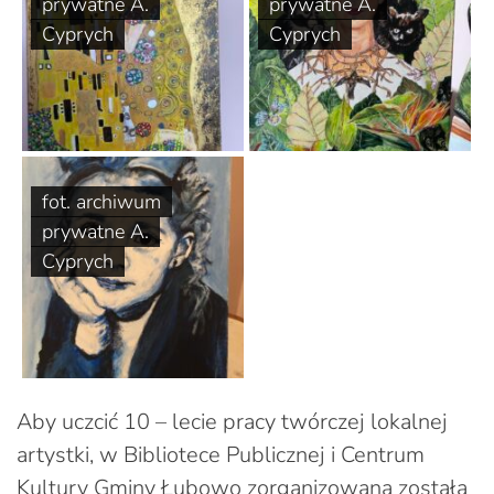
prywatne A.
prywatne A.
Cyprych
Cyprych
fot. archiwum
prywatne A.
Cyprych
Aby uczcić 10 – lecie pracy twórczej lokalnej
artystki, w Bibliotece Publicznej i Centrum
Kultury Gminy Łubowo zorganizowana została