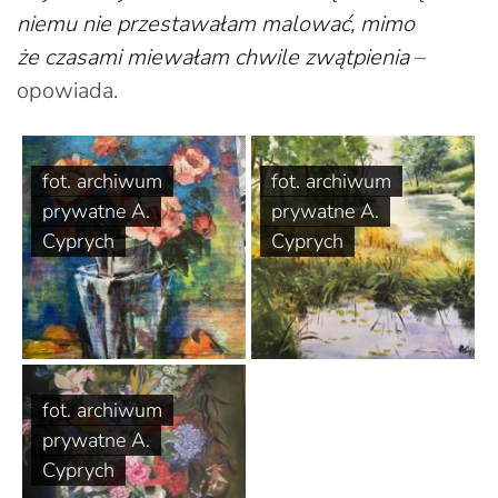
niemu nie przestawałam malować, mimo
że czasami miewałam chwile zwątpienia
–
opowiada.
fot. archiwum
fot. archiwum
prywatne A.
prywatne A.
Cyprych
Cyprych
fot. archiwum
prywatne A.
Cyprych