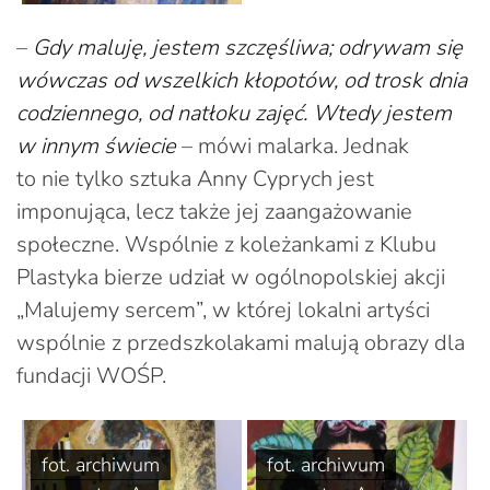
–
Gdy maluję, jestem szczęśliwa; odrywam się
wówczas od wszelkich kłopotów, od trosk dnia
codziennego, od natłoku zajęć. Wtedy jestem
w innym świecie
– mówi malarka. Jednak
to nie tylko sztuka Anny Cyprych jest
imponująca, lecz także jej zaangażowanie
społeczne. Wspólnie z koleżankami z Klubu
Plastyka bierze udział w ogólnopolskiej akcji
„Malujemy sercem”, w której lokalni artyści
wspólnie z przedszkolakami malują obrazy dla
fundacji WOŚP.
fot. archiwum
fot. archiwum