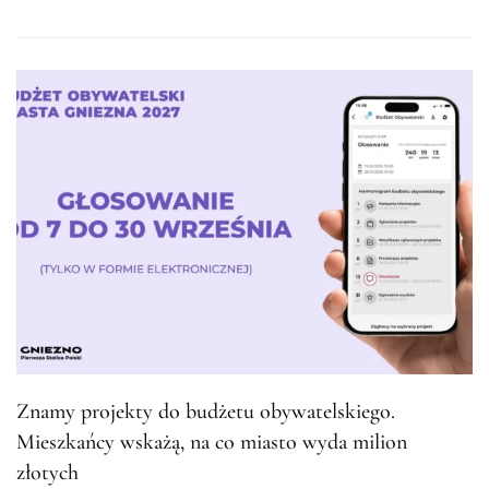
Znamy projekty do budżetu obywatelskiego.
Mieszkańcy wskażą, na co miasto wyda milion
złotych