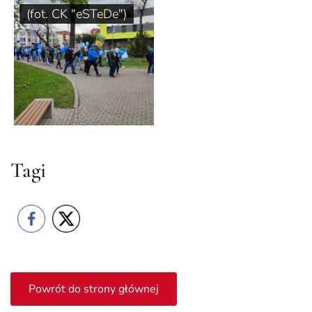
(fot. CK "eSTeDe")
Tagi
Powrót do strony głównej