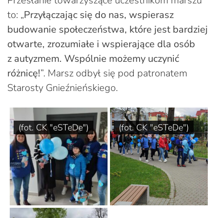
Przesłanie towarzyszące uczestnikom marszu
to: „
Przyłączając się do nas, wspierasz
budowanie społeczeństwa, które jest bardziej
otwarte, zrozumiałe i wspierające dla osób
z autyzmem. Wspólnie możemy uczynić
różnicę!
”. Marsz odbył się pod patronatem
Starosty Gnieźnieńskiego.
(fot. CK "eSTeDe")
(fot. CK "eSTeDe")