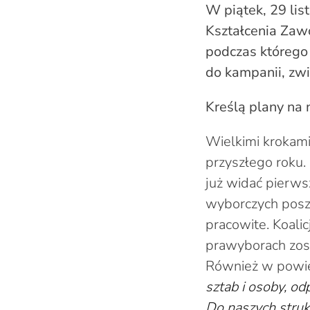
W piątek, 29 li
Kształcenia Zaw
podczas którego
do kampanii, zwi
Kreślą plany na 
Wielkimi krokami
przyszłego roku.
już widać pierws
wyborczych posz
pracowite. Koal
prawyborach zost
Również w powie
sztab i osoby, o
Do naszych struk