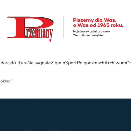
darce
Kultura
Na sygnale
Z gmin
Sport
Po godzinach
Archiwum
Og
pokład!”