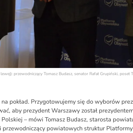
d lewej): przewodniczący Tomasz Budasz, senator Rafał Grupiński, pose
e na pokład. Przygotowujemy się do wyborów prez
ać, aby prezydent Warszawy został prezydente
j Polskiej – mówi Tomasz Budasz, starosta powiat
 i przewodniczący powiatowych struktur Platformy