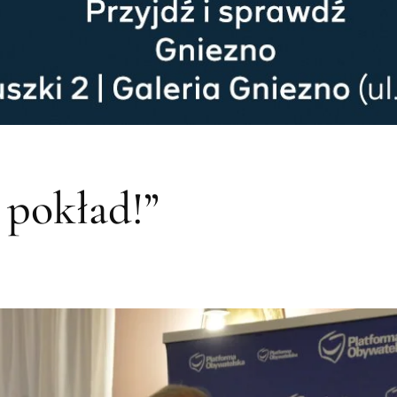
 pokład!”