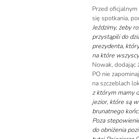
Przed oficjalny
się spotkania, p
Jeździmy, żeby r
przystąpili do dz
prezydenta, któr
na które wszyscy 
Nowak, dodając 
PO nie zapominaj
na szczeblach lo
z którym mamy do 
jezior, które są 
brunatnego kończ
Poza stepowienie
do obniżenia poz