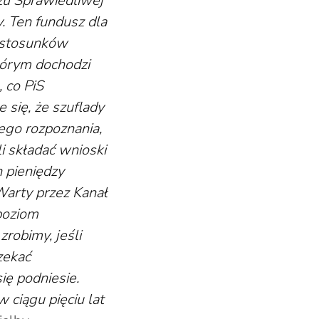
zu Sprawiedliwej
y. Ten fundusz dla
a stosunków
tórym dochodzi
 co PiS
 się, że szuflady
nego rozpoznania,
i składać wnioski
 pieniędzy
 Warty przez Kanał
poziom
zrobimy, jeśli
zekać
ię podniesie.
 ciągu pięciu lat