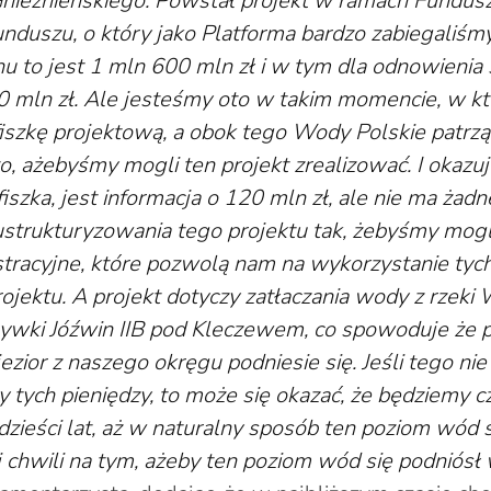
 Gnieźnieńskiego. Powstał projekt w ramach Fundus
unduszu, o który jako Platforma bardzo zabiegaliśm
nu to jest 1 mln 600 mln zł i w tym dla odnowieni
 mln zł. Ale jesteśmy oto w takim momencie, w k
fiszkę projektową, a obok tego Wody Polskie patrzą,
, ażebyśmy mogli ten projekt zrealizować. I okazuje
 fiszka, jest informacja o 120 mln zł, ale nie ma żad
strukturyzowania tego projektu tak, żebyśmy mogl
stracyjne, które pozwolą nam na wykorzystanie tych
rojektu. A projekt dotyczy zatłaczania wody z rzeki
rywki Jóźwin IIB pod Kleczewem, co spowoduje że 
zior z naszego okręgu podniesie się. Jeśli tego nie 
 tych pieniędzy, to może się okazać, że będziemy c
dzieści lat, aż w naturalny sposób ten poziom wód s
chwili na tym, ażeby ten poziom wód się podniósł w