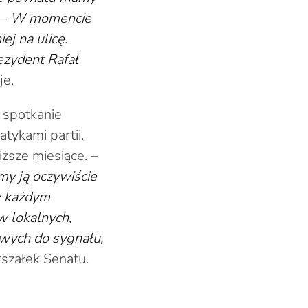
 –
W momencie
j na ulicę.
ezydent Rafał
je.
 spotkanie
tykami partii.
ższe miesiące. –
my ją oczywiście
 w każdym
w lokalnych,
wych do sygnału,
rszałek Senatu.