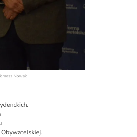
ł Tomasz Nowak
ydenckich.
m
u
 Obywatelskiej.