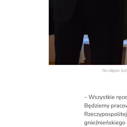
Na zdjęciu (o
– Wszystkie ręc
Będziemy pracow
Rzeczypospolite
gnieźnieńskiego