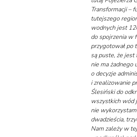
tutaj Pojezierza
Transformacji – f
tutejszego regio
wodnych jest 120
do spojrzenia w 
przygotował po to
są puste, że jest
nie ma żadnego u
o decyzje admini
i zrealizowanie p
Ślesiński do odk
wszystkich wód je
nie wykorzystamy
dwadzieścia, trzy
Nam zależy w tej 