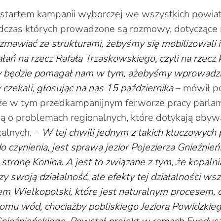
m startem kampanii wyborczej we wszystkich powi
odczas których prowadzone są rozmowy, dotyczące mo
ozmawiać ze strukturami, żebyśmy się mobilizowali 
iałań na rzecz Rafała Trzaskowskiego, czyli na rze
y będzie pomagał nam w tym, ażebyśmy wprowadzil
czekali, głosując na nas 15 października
– mówił p
że w tym przedkampanijnym ferworze pracy parlam
ą o problemach regionalnych, które dotykają obywa
kalnych. –
W tej chwili jednym z takich kluczowych
czynienia, jest sprawa jezior Pojezierza Gnieźnień
w stronę Konina. A jest to związane z tym, że kopaln
y swoją działalność, ale efekty tej działalności w
m Wielkopolski, które jest naturalnym procesem, 
iomu wód, chociażby pobliskiego Jeziora Powidzkiego