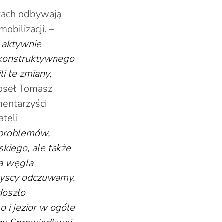
atach odbywają
bilizacji. –
i aktywnie
cz konstruktywnego
i te zmiany,
oseł Tomasz
entarzyści
teli
 problemów,
skiego, ale także
ia węgla
szyscy odczuwamy.
doszło
 i jezior w ogóle