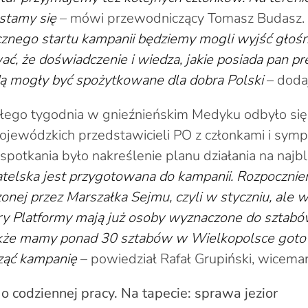
astamy się
– mówi przewodniczący Tomasz Budasz.
cznego startu kampanii będziemy mogli wyjść głośnie
, że doświadczenie i wiedza, jakie posiada pan pr
ą mogły być spożytkowane dla dobra Polski
– doda
głego tygodnia w gnieźnieńskim Medyku odbyło się
jewódzkich przedstawicieli PO z członkami i sympa
otkania było nakreślenie planu działania na najbli
elska jest przygotowana do kampanii. Rozpocznie
onej przez Marszałka Sejmu, czyli w styczniu, ale
ry Platformy mają już osoby wyznaczone do sztabó
kże mamy ponad 30 sztabów w Wielkopolsce goto
ząć kampanię
– powiedział Rafał Grupiński, wicema
o codziennej pracy. Na tapecie: sprawa jezior