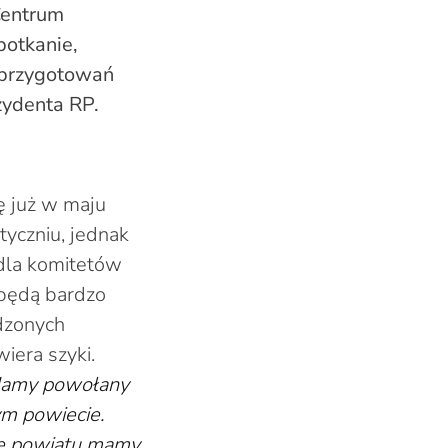
Centrum
potkanie,
 przygotowań
zydenta RP.
ę już w maju
yczniu, jednak
 dla komitetów
będą bardzo
dzonych
iera szyki.
 Mamy powołany
ym powiecie.
ie powiatu mamy