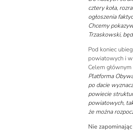
cztery koła, rozr
ogłoszenia fakty
Chcemy pokazywać
Trzaskowski, będ
Pod koniec ubie
powiatowych i wo
Celem głównym sp
Platforma Obywat
po dacie wyznacz
powiecie struktu
powiatowych, ta
że można rozpoc
Nie zapominając 