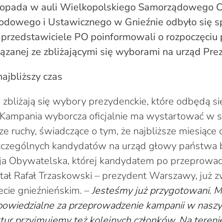
stopada w auli Wielkopolskiego Samorządowego 
odowego i Ustawicznego w Gnieźnie odbyło się s
 przedstawiciele PO poinformowali o rozpoczęciu
ązanej ze zbliżającymi się wyborami na urząd Pre
najbliższy czas
 zbliżają się wybory prezydenckie, które odbędą si
 Kampania wyborcza oficjalnie ma wystartować w st
ze ruchy, świadczące o tym, że najbliższe miesiące
czególnych kandydatów na urząd głowy państwa 
icja Obywatelska, której kandydatem po przeprowa
ał Rafał Trzaskowski – prezydent Warszawy, już zw
cie gnieźnieńskim. –
Jesteśmy już przygotowani.
dpowiedzialne za przeprowadzenie kampanii w nasz
tur przyjmujemy też kolejnych członków. Na teren