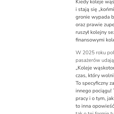
Kiedy koleje wąs
i stają się „koń
gronie wypada ba
oraz prawie zupe
ruszył kolejny s
finansowymi kole
W 2025 roku pol
pasażerów udając
„Koleje wąskotor
czas, który wolni
To specyficzny z
innego pociągu! 
pracy i o tym, j
to inna opowieść
tak o tej formie 