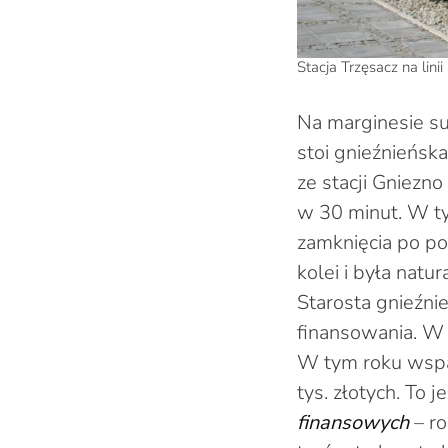
Stacja Trzęsacz na lin
Na marginesie s
stoi gnieźnieńska
ze stacji Gniezn
w 30 minut. W t
zamknięcia po po
kolei i była nat
Starosta gnieźni
finansowania. W 
W tym roku wspa
tys. złotych. To 
finansowych
– ro