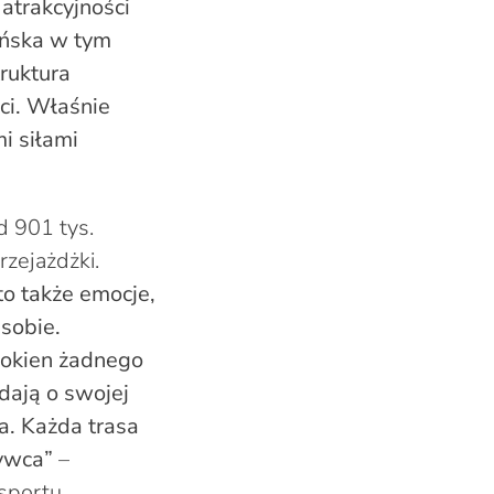
atrakcyjności
eńska w tym
ruktura
ści. Właśnie
i siłami
 901 tys.
zejażdżki.
to także emocje,
 sobie.
z okien żadnego
dają o swojej
a. Każda trasa
rywca”
–
nsportu