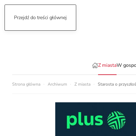
Przejdź do treści głównej
piątek, 7 sierpnia 2026
Z miasta
W gospo
Strona główna
Archiwum
Z miasta
Starosta o przyszło