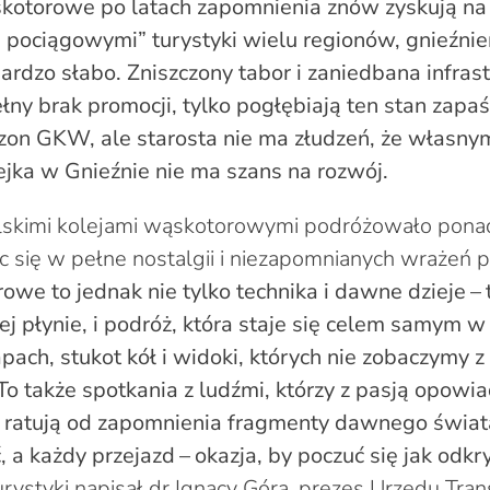
kotorowe po latach zapomnienia znów zyskują na 
mi pociągowymi” turystyki wielu regionów, gnieźni
rdzo słabo. Zniszczony tabor i zaniedbana infrast
łny brak promocji, tylko pogłębiają ten stan zapa
ezon GKW, ale starosta nie ma złudzeń, że własnym
jka w Gnieźnie nie ma szans na rozwój.
skimi kolejami wąskotorowymi podróżowało ponad
 się w pełne nostalgii i niezapomnianych wrażeń pr
owe to jednak nie tylko technika i dawne dzieje – 
ej płynie, i podróż, która staje się celem samym w
apach, stukot kół i widoki, których nie zobaczymy 
To także spotkania z ludźmi, którzy z pasją opowia
ak ratują od zapomnienia fragmenty dawnego świat
, a każdy przejazd – okazja, by poczuć się jak odk
turystyki napisał dr Ignacy Góra, prezes Urzędu Tra