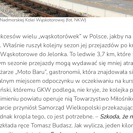
ii Nadmorskiej Kolei Wąskotorowej (fot. NKW)
ukcesów wielu „wąskotorówek” w Polsce, jakby na 
. Właśnie ruszył kolejny sezon jej przejazdów po kró
o Wąskotorowe do Jelonka. To ledwie 3,7 km, które
ym sezonie przejazdy mogą wydawać się mniej atr
żarze „Moto Baru”, gastronomii, która znajdowała s
uralnym miejscem odpoczynku w oczekiwaniu na kur
eński, któremu GKW podlega, nie kryje, że kolejka 
imieniu powiatu operuje nią Towarzystwo Miłośni
rcie przyniósł Samorząd Wielkopolski przekazują
jednak kropla tego, co jest potrzebne. –
Szkoda, że 
zkłada ręce Tomasz Budasz. Jak wylicza, jeden kilo