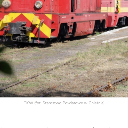
GKW (fot. Starostwo Powiatowe w Gnieźnie)