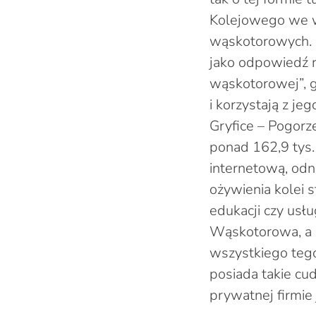
Kolejowego we w
wąskotorowych.
jako odpowiedź n
wąskotorowej”, g
i korzystają z j
Gryfice – Pogorze
ponad 162,9 tys.
internetową, od
ożywienia kolei s
edukacji czy usł
Wąskotorowa, a c
wszystkiego teg
posiada takie cu
prywatnej firmie