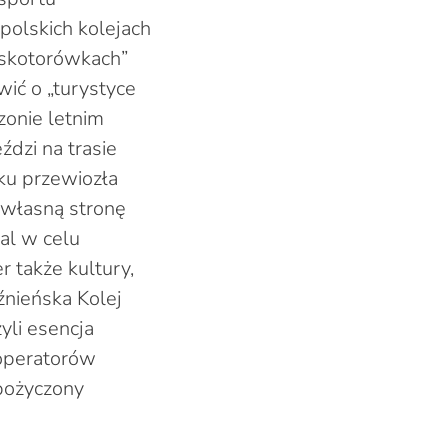
olskich kolejach
skotorówkach”
ić o „turystyce
zonie letnim
dzi na trasie
oku przewiozła
 własną stronę
al w celu
r także kultury,
źnieńska Kolej
yli esencja
 operatorów
ypożyczony