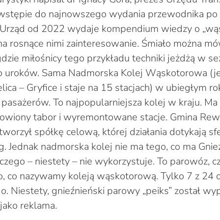
stępie do najnowszego wydania przewodnika po p
 Urząd od 2022 wydaje kompendium wiedzy o „wą
a rosnące nimi zainteresowanie. Śmiało można mów
dzie miłośnicy tego przykładu techniki jeżdżą w se
ego uroków. Sama Nadmorska Kolej Wąskotorowa (jeź
lica – Gryfice i staje na 15 stacjach) w ubiegłym r
 pasażerów. To najpopularniejsza kolej w kraju. Ma
nowiony tabor i wyremontowane stacje. Gmina Rew
tworzył spółkę celową, której działania dotykają sfe
ug. Jednak nadmorska kolej nie ma tego, co ma Gnie
zego – niestety – nie wykorzystuje. To parowóz, cz
o, co nazywamy koleją wąskotorową. Tylko 7 z 24
do. Niestety, gnieźnieński parowy „peiks” został w
 jako reklama.