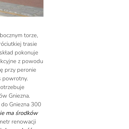
bocznym torze,
ciutkiej trasie
 skład pokonuje
akcyjne z powodu
ię przy peronie
s powrotny.
potrzebuje
ków Gniezna.
c do Gniezna 300
nie ma środków
metr renowacji