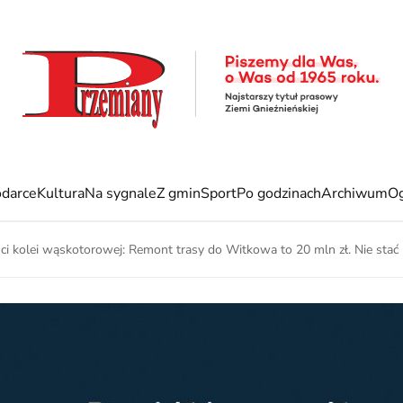
darce
Kultura
Na sygnale
Z gmin
Sport
Po godzinach
Archiwum
Og
ści kolei wąskotorowej: Remont trasy do Witkowa to 20 mln zł. Nie stać