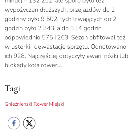
minut) – 132 252, ale sporo było też
wypożyczeń dłuższych: przejazdów do 1
godziny było 9 502, tych trwających do 2
godzin było 2 343, a do 3 i 4 godzin
odpowiednio 575 i 263. Sezon obfitował też
w usterki i dewastacje sprzętu. Odnotowano
ich 928. Najczęściej dotyczyły awarii nóżki lub
blokady koła roweru.
Tagi
Gnieźnieński Rower Miejski