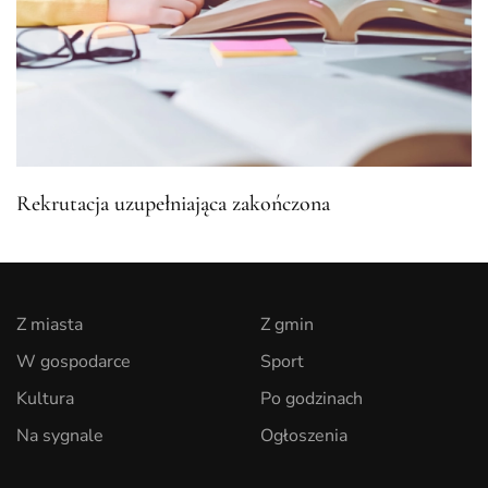
Rekrutacja uzupełniająca zakończona
Z miasta
Z gmin
W gospodarce
Sport
Kultura
Po godzinach
Na sygnale
Ogłoszenia