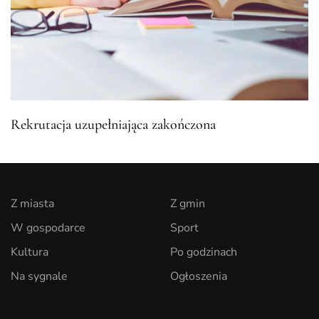
Rekrutacja uzupełniająca zakończona
Z miasta
Z gmin
W gospodarce
Sport
Kultura
Po godzinach
Na sygnale
Ogłoszenia