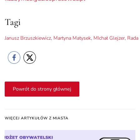
Tagi
Janusz Brzuszkiewicz
,
Martyna Matysek
,
MIchał Glejzer
,
Rada 
Powrót do strony głównej
WIĘCEJ ARTYKUŁÓW Z MIASTA