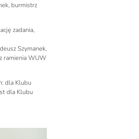
ek, burmistrz
cję zadania,
adeusz Szymanek,
az z ramienia WUW
m: dla Klubu
st dla Klubu