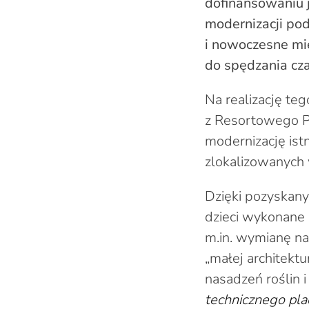
dofinansowaniu j
modernizacji po
i nowoczesne mie
do spędzania cz
Na realizację te
z Resortowego P
modernizację ist
zlokalizowanych 
Dzięki pozyskan
dzieci wykonane 
m.in. wymianę na
„małej architekt
nasadzeń roślin 
technicznego pla