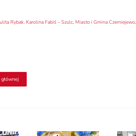
Julita Rybak
,
Karolina Fabiś – Szulc
,
Miasto i Gmina Czerniejewo
 głównej