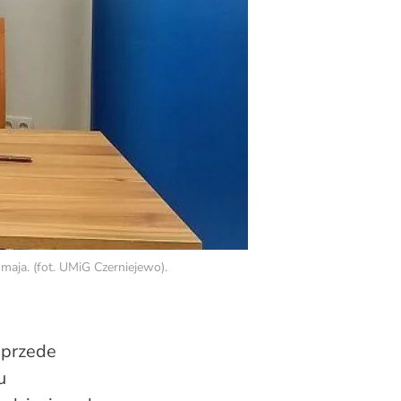
maja. (fot. UMiG Czerniejewo).
 przede
u