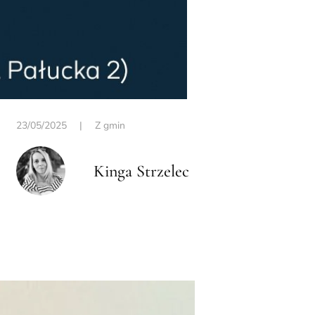
23/05/2025
|
Z gmin
Kinga Strzelec