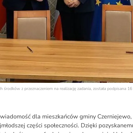
środków z przeznaczeniem na realizację zadania, została podpisana 16 
 wiadomość dla mieszkańców gminy Czerniejewo,
jmłodszej części społeczności. Dzięki pozyskanem