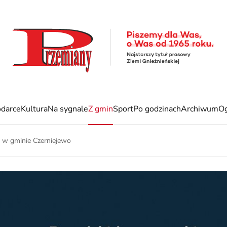
darce
Kultura
Na sygnale
Z gmin
Sport
Po godzinach
Archiwum
Og
 w gminie Czerniejewo