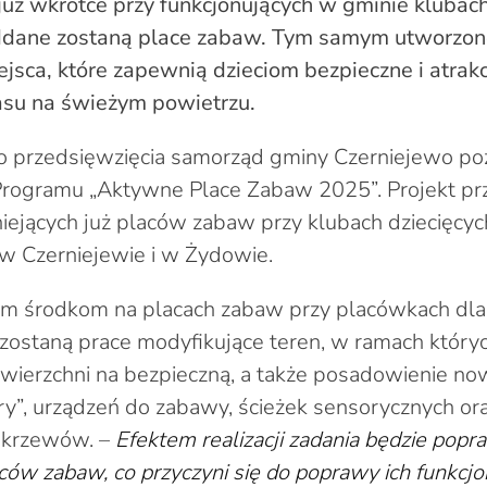
uż wkrótce przy funkcjonujących w gminie klubach
ddane zostaną place zabaw. Tym samym utworzo
jsca, które zapewnią dzieciom bezpieczne i atrak
asu na świeżym powietrzu.
go przedsięwzięcia samorząd gminy Czerniejewo po
rogramu „Aktywne Place Zabaw 2025”. Projekt pr
niejących już placów zabaw przy klubach dziecięcyc
w Czerniejewie i w Żydowie.
ym środkom na placach zabaw przy placówkach dla
zostaną prace modyfikujące teren, w ramach któryc
wierzchni na bezpieczną, a także posadowienie n
ury”, urządzeń do zabawy, ścieżek sensorycznych o
i krzewów. –
Efektem realizacji zadania będzie popr
ców zabaw, co przyczyni się do poprawy ich funkcjo