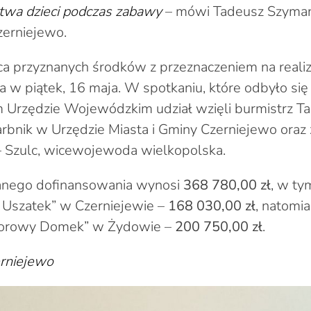
twa dzieci podczas zabawy
– mówi Tadeusz Szyman
zerniejewo.
 przyznanych środków z przeznaczeniem na realiza
a w piątek, 16 maja. W spotkaniu, które odbyło się
 Urzędzie Wojewódzkim udział wzięli burmistrz T
karbnik w Urzędzie Miasta i Gminy Czerniejewo or
 – Szulc, wicewojewoda wielkopolska.
anego dofinansowania wynosi
368 780,00 zł
, w ty
 Uszatek” w Czerniejewie –
168 030,00 zł
, natomia
olorowy Domek” w Żydowie –
200 750,00 zł
.
erniejewo