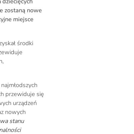
 dziecięcych
ne zostaną nowe
cyjne miejsce
zyskał środki
zewiduje
h,
 najmłodszych
h przewiduje się
owych urządzeń
raz nowych
awa stanu
nalności