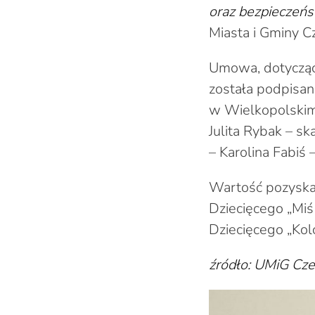
oraz bezpieczeńs
Miasta i Gminy C
Umowa, dotycząca
została podpisan
w Wielkopolskim
Julita Rybak – s
– Karolina Fabiś
Wartość pozysk
Dziecięcego „Miś
Dziecięcego „K
źródło: UMiG Cz