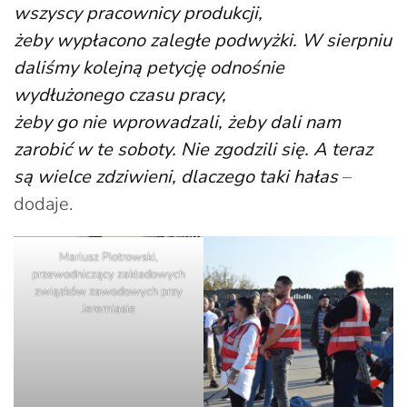
wszyscy pracownicy produkcji,
żeby wypłacono zaległe podwyżki. W sierpniu
daliśmy kolejną petycję odnośnie
wydłużonego czasu pracy,
żeby go nie wprowadzali, żeby dali nam
zarobić w te soboty. Nie zgodzili się. A teraz
są wielce zdziwieni, dlaczego taki hałas
–
dodaje.
Mariusz Piotrowski,
przewodniczący zakładowych
związków zawodowych przy
Jeremiasie