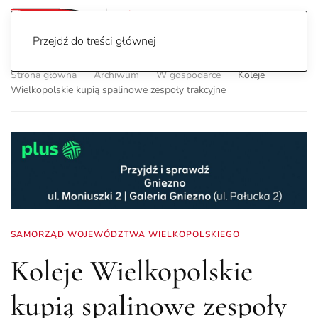
Przejdź do treści głównej
Strona główna
Archiwum
W gospodarce
Koleje
Wielkopolskie kupią spalinowe zespoły trakcyjne
SAMORZĄD WOJEWÓDZTWA WIELKOPOLSKIEGO
Koleje Wielkopolskie
kupią spalinowe zespoły