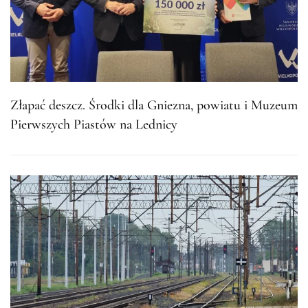
Złapać deszcz. Środki dla Gniezna, powiatu i Muzeum
Pierwszych Piastów na Lednicy