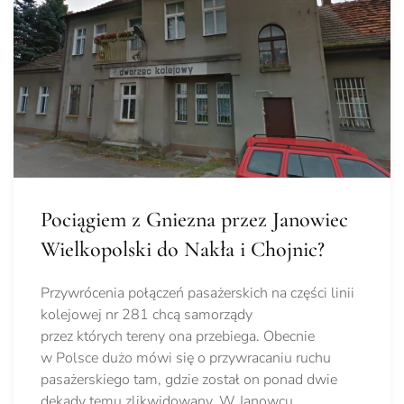
Pociągiem z Gniezna przez Janowiec
Wielkopolski do Nakła i Chojnic?
Przywrócenia połączeń pasażerskich na części linii
kolejowej nr 281 chcą samorządy
przez których tereny ona przebiega. Obecnie
w Polsce dużo mówi się o przywracaniu ruchu
pasażerskiego tam, gdzie został on ponad dwie
dekady temu zlikwidowany. W Janowcu