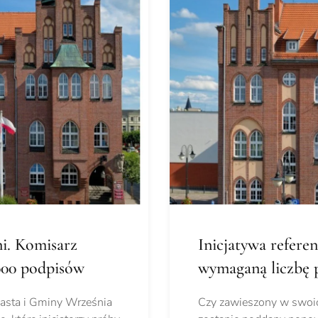
ni. Komisarz
Inicjatywa refere
000 podpisów
wymaganą liczbę 
iasta i Gminy Września
Czy zawieszony w swoi