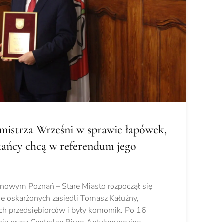
mistrza Wrześni w sprawie łapówek,
ańcy chcą w referendum jego
nowym Poznań – Stare Miasto rozpoczął się
ie oskarżonych zasiedli Tomasz Kałużny,
ch przedsiębiorców i były komornik. Po 16
ia przez Centralne Biuro Antykorupcyjne