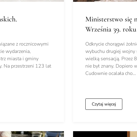
skich.
Ministerstwo się 
Września 39. rok
wiązane z rocznicowymi
Odkrycie chorągwi żołni
ie wydarzenia,
wybuchu drugiej wojny ś
rz miasta i gminy
wielką sensacją. Przez 
 Na przestrzeni 123 lat
nie był znany. Dopiero 
Cudownie ocalała cho…
Czytaj więcej