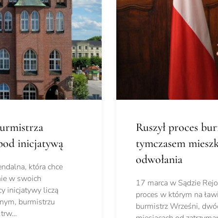
urmistrza
Ruszył proces bur
pod inicjatywą
tymczasem mieszk
odwołania
endalna, która chce
ie w swoich
17 marca w Sądzie Rejo
 inicjatywy liczą
proces w którym na ław
nym, burmistrzu
burmistrz Wrześni, dwó
 trw…
miesiącach od zatrzyman