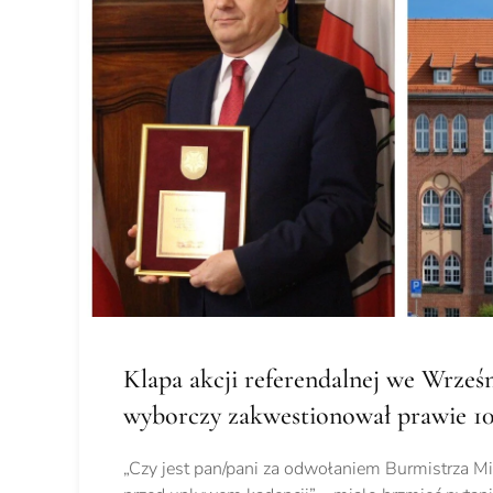
Klapa akcji referendalnej we Wrześ
wyborczy zakwestionował prawie 1
„Czy jest pan/pani za odwołaniem Burmistrza M