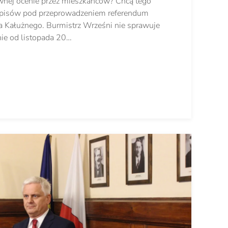
nej ocenie przez mieszkańców? Chcą tego
podpisów pod przeprowadzeniem referendum
Kałużnego. Burmistrz Wrześni nie sprawuje
nie od listopada 20…