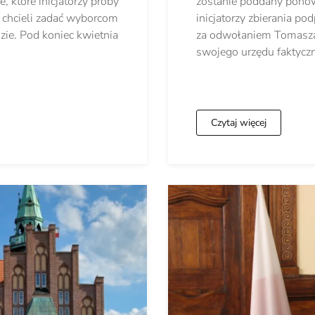
, które inicjatorzy próby
zostanie poddany ponow
chcieli zadać wyborcom
inicjatorzy zbierania 
zie. Pod koniec kwietnia
za odwołaniem Tomasza 
swojego urzędu faktycz
Czytaj więcej