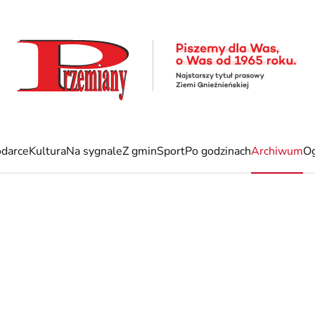
darce
Kultura
Na sygnale
Z gmin
Sport
Po godzinach
Archiwum
Og