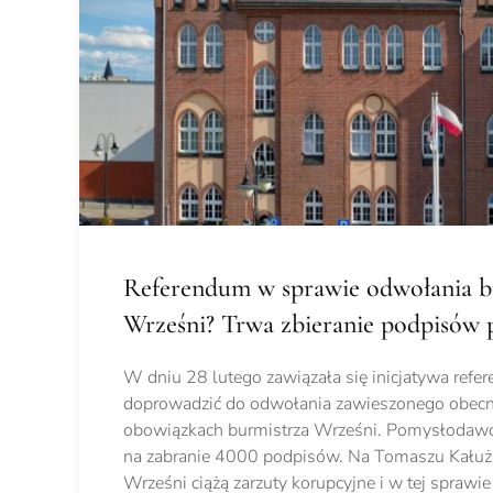
Referendum w sprawie odwołania b
Wrześni? Trwa zbieranie podpisów 
W dniu 28 lutego zawiązała się inicjatywa refer
doprowadzić do odwołania zawieszonego obecn
obowiązkach burmistrza Wrześni. Pomysłodawcy
na zabranie 4000 podpisów. Na Tomaszu Kałuż
Wrześni ciążą zarzuty korupcyjne i w tej sprawie