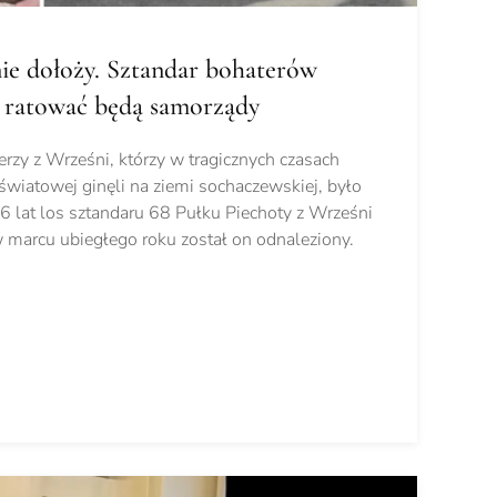
nie dołoży. Sztandar bohaterów
u ratować będą samorządy
erzy z Wrześni, którzy w tragicznych czasach
wiatowej ginęli na ziemi sochaczewskiej, było
86 lat los sztandaru 68 Pułku Piechoty z Wrześni
w marcu ubiegłego roku został on odnaleziony.