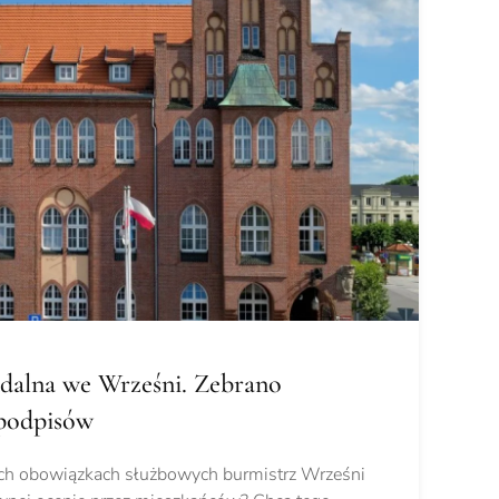
ndalna we Wrześni. Zebrano
podpisów
ch obowiązkach służbowych burmistrz Wrześni