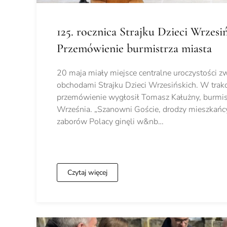
125. rocznica Strajku Dzieci Wrzesiń
Przemówienie burmistrza miasta
20 maja miały miejsce centralne uroczystości z
obchodami Strajku Dzieci Wrzesińskich. W trakc
przemówienie wygłosił Tomasz Kałużny, burmist
Września. „Szanowni Goście, drodzy mieszkańcy.
zaborów Polacy ginęli w&nb…
Czytaj więcej