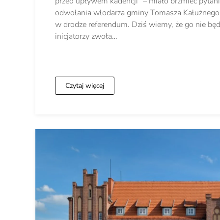
przed upływem kadencji” – miało brzmieć pytanie
odwołania włodarza gminy Tomasza Kałużnego 
w drodze referendum. Dziś wiemy, że go nie będ
inicjatorzy zwoła…
Czytaj więcej