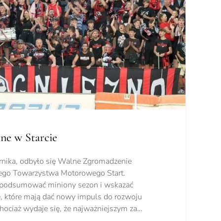
ne w Starcie
rnika, odbyło się Walne Zgromadzenie
ego Towarzystwa Motorowego Start.
 podsumować miniony sezon i wskazać
e, które mają dać nowy impuls do rozwoju
chociaż wydaje się, że najważniejszym za…