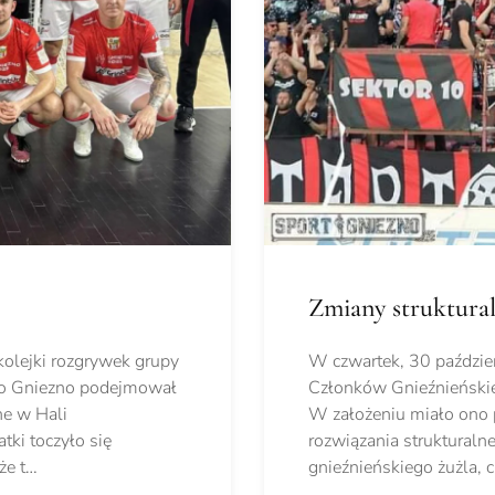
Zmiany struktural
kolejki rozgrywek grupy
W czwartek, 30 paździe
ego Gniezno podejmował
Członków Gnieźnieński
ne w Hali
W założeniu miało ono
ki toczyło się
rozwiązania strukturaln
że t…
gnieźnieńskiego żużla, 