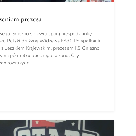
zeniem prezesa
owego Gniezno sprawili sporą niespodziankę
ru Polski drużynę Widzewa Łódź. Po spotkaniu
 z Leszkiem Krajewskim, prezesem KS Gniezno
yny na półmetku obecnego sezonu. Czy
ego rozstrzygni…