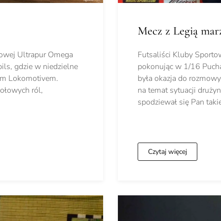
Mecz z Legią mar
żlowej Ultrapur Omega
Futsaliści Kluby Sport
ls, gdzie w niedzielne
pokonując w 1/16 Pucha
zym Lokomotivem.
była okazja do rozmowy
zołowych ról,
na temat sytuacji druż
spodziewał się Pan taki
Czytaj więcej