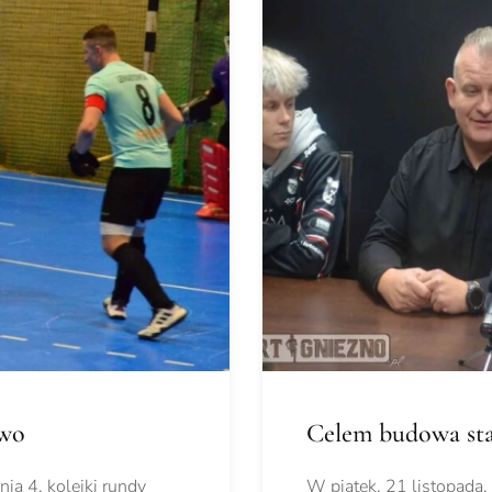
two
Celem budowa sta
ia 4. kolejki rundy
W piątek, 21 listopada,