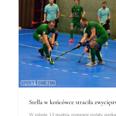
Stella w końcówce straciła zwycięs
W sobotę, 13 grudnia, rozegrane zostały spotkan