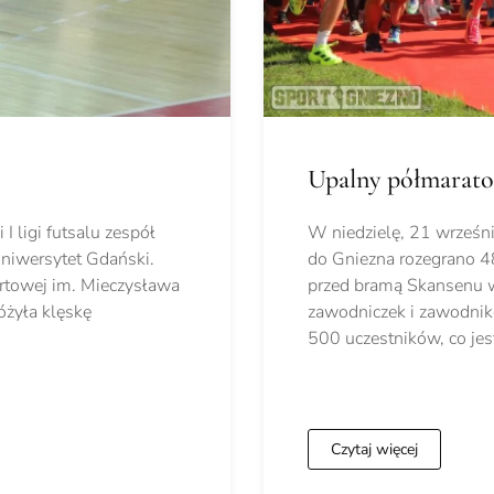
Upalny półmarato
I ligi futsalu zespół
W niedzielę, 21 wrześni
iwersytet Gdański.
do Gniezna rozegrano 4
towej im. Mieczysława
przed bramą Skansenu 
óżyła klęskę
zawodniczek i zawodnik
500 uczestników, co je
Czytaj więcej