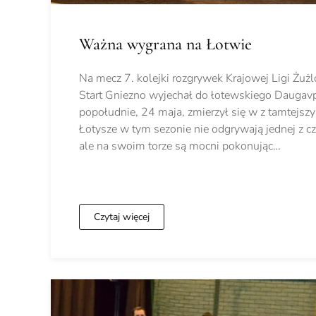
Ważna wygrana na Łotwie
Na mecz 7. kolejki rozgrywek Krajowej Ligi Żu
Start Gniezno wyjechał do łotewskiego Daugavpi
popołudnie, 24 maja, zmierzył się w z tamtejs
Łotysze w tym sezonie nie odgrywają jednej z c
ale na swoim torze są mocni pokonując…
Czytaj więcej