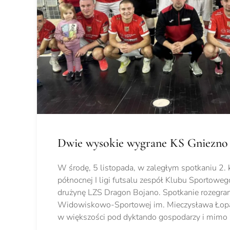
Dwie wysokie wygrane KS Gniezno
W środę, 5 listopada, w zaległym spotkaniu 2. 
północnej I ligi futsalu zespół Klubu Sportow
drużynę LZS Dragon Bojano. Spotkanie rozegra
Widowiskowo-Sportowej im. Mieczysława Łopat
w większości pod dyktando gospodarzy i mimo 