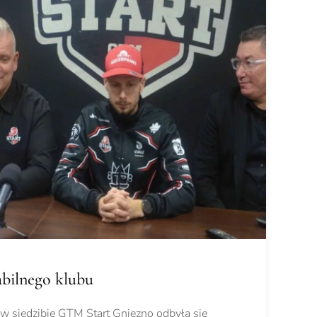
bilnego klubu
 w siedzibie GTM Start Gniezno odbyła się