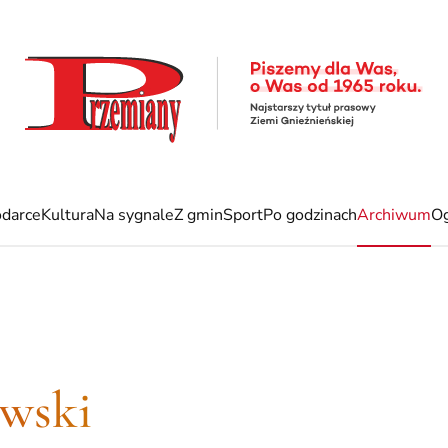
darce
Kultura
Na sygnale
Z gmin
Sport
Po godzinach
Archiwum
Og
wski