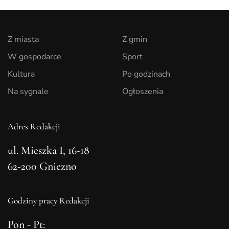
Z miasta
Z gmin
W gospodarce
Sport
Kultura
Po godzinach
Na sygnale
Ogłoszenia
Adres Redakcji
ul. Mieszka I, 16-18
62-200 Gniezno
Godziny pracy Redakcji
Pon - Pt: