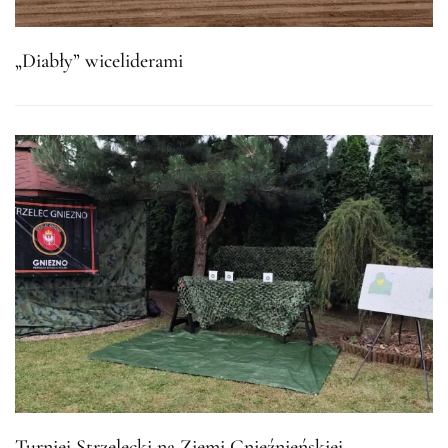
„Diabły” wiceliderami
Turniej Strzelecki na Ziemi Gnieźnieńskiej