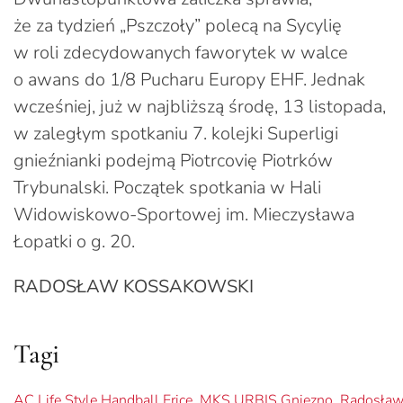
że za tydzień „Pszczoły” polecą na Sycylię
w roli zdecydowanych faworytek w walce
o awans do 1/8 Pucharu Europy EHF. Jednak
wcześniej, już w najbliższą środę, 13 listopada,
w zaległym spotkaniu 7. kolejki Superligi
gnieźnianki podejmą Piotrcovię Piotrków
Trybunalski. Początek spotkania w Hali
Widowiskowo-Sportowej im. Mieczysława
Łopatki o g. 20.
RADOSŁAW KOSSAKOWSKI
Tagi
AC Life Style Handball Erice
,
MKS URBIS Gniezno
,
Radosław