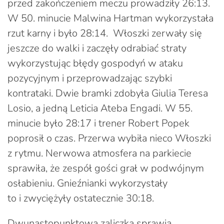
przed zakończeniem meczu prowadziły 26:13.
W 50. minucie Malwina Hartman wykorzystała
rzut karny i było 28:14. Włoszki zerwały się
jeszcze do walki i zaczęły odrabiać straty
wykorzystując błędy gospodyń w ataku
pozycyjnym i przeprowadzając szybki
kontrataki. Dwie bramki zdobyła Giulia Teresa
Losio, a jedną Leticia Ateba Engadi. W 55.
minucie było 28:17 i trener Robert Popek
poprosił o czas. Przerwa wybiła nieco Włoszki
z rytmu. Nerwowa atmosfera na parkiecie
sprawiła, że zespół gości grał w podwójnym
osłabieniu. Gnieźnianki wykorzystały
to i zwyciężyły ostatecznie 30:18.
Dwunastopunktowa zaliczka sprawia,