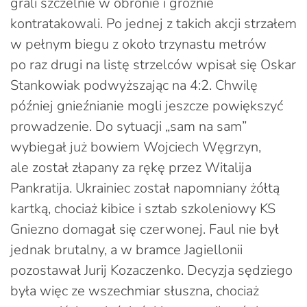
grali szczelnie w obronie i groźnie
kontratakowali. Po jednej z takich akcji strzałem
w pełnym biegu z około trzynastu metrów
po raz drugi na listę strzelców wpisał się Oskar
Stankowiak podwyższając na 4:2. Chwilę
później gnieźnianie mogli jeszcze powiększyć
prowadzenie. Do sytuacji „sam na sam”
wybiegał już bowiem Wojciech Węgrzyn,
ale został złapany za rękę przez Witalija
Pankratija. Ukrainiec został napomniany żółtą
kartką, chociaż kibice i sztab szkoleniowy KS
Gniezno domagał się czerwonej. Faul nie był
jednak brutalny, a w bramce Jagiellonii
pozostawał Jurij Kozaczenko. Decyzja sędziego
była więc ze wszechmiar słuszna, chociaż