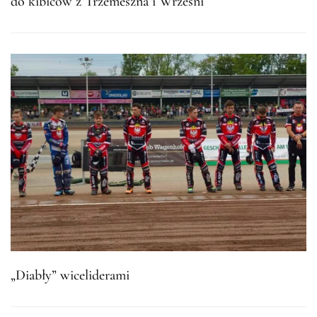
do kibiców z Trzemeszna i Wrześni
„Diabły” wiceliderami