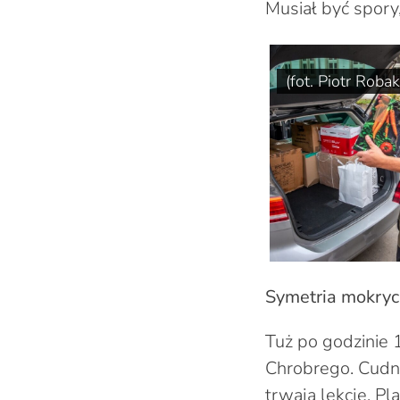
Musiał być spory,
(fot. Piotr Roba
Symetria mokrych
Tuż po godzinie 
Chrobrego. Cudne
trwają lekcje. P