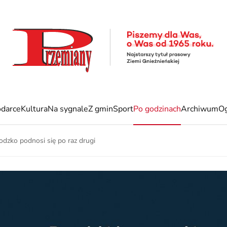
darce
Kultura
Na sygnale
Z gmin
Sport
Po godzinach
Archiwum
Og
odzko podnosi się po raz drugi