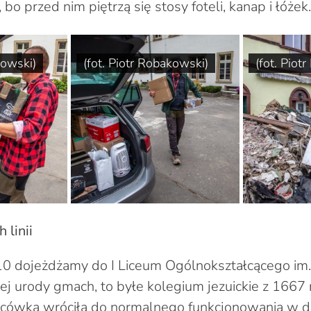
 bo przed nim piętrzą się stosy foteli, kanap i łóżek.
kowski)
(fot. Piotr Robakowski)
(fot. Piot
 linii
10 dojeżdżamy do I Liceum Ogólnokształcącego im
j urody gmach, to byłe kolegium jezuickie z 1667 
lacówka wróciła do normalnego funkcjonowania w d