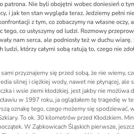
 patrona. Nie byli obojętni wobec doniesień o tym,
cy, i jak ten stan wygląda teraz. Jedziemy pełni ni
konfrontacji z tym, co zobaczymy na własne oczy, 
 tego, co usłyszymy od ludzi. Rozmowy przepro
wały nam serca, ale podniosły też w duchu wiarę.
h ludzi, którzy całymi sobą ratują to, czego nie zdo
 sami przyznajemy się przed sobą, że nie wiemy, cz
dia silnej i ciężkiej wody, nawet nie płynącej, ale 
czka i wsie ziemi kłodzkiej, jest jakby nie możliwa
cławiu w 1997 roku, ja oglądałem tę tragedię w tel
wszą oznakę tego, czego możemy się spodziewać, 
zklary. To ok. 30 kilometrów przed Kłodzkiem. Mi
 początek. W Ząbkowicach Śląskich pierwsze, jeszc