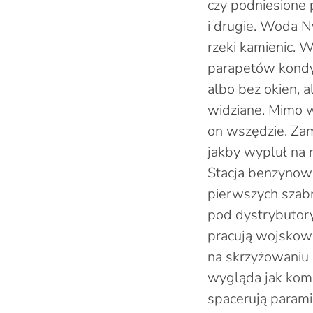
czy podniesione
i drugie. Woda N
rzeki kamienic. 
parapetów kondyg
albo bez okien, 
widziane. Mimo w
on wszędzie. Zam
jakby wypluł na 
Stacja benzynowa,
pierwszych szabró
pod dystrybutor
pracują wojskow
na skrzyżowaniu s
wygląda jak komp
spacerują parami