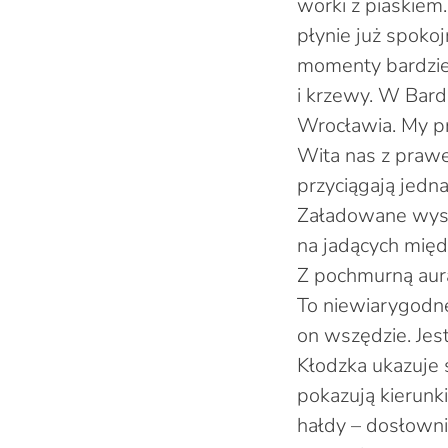
worki z piaskiem
płynie już spokoj
momenty bardziej
i krzewy. W Bard
Wrocławia. My pr
Wita nas z prawe
przyciągają jedn
Załadowane wyso
na jadących międ
Z pochmurną aurą
To niewiarygodne
on wszędzie. Jes
Kłodzka ukazuje s
pokazują kierunki
hałdy – dosłowni