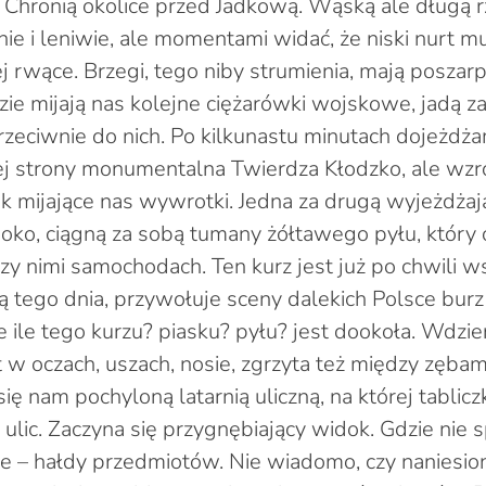
. Chronią okolice przed Jadkową. Wąską ale długą r
nie i leniwie, ale momentami widać, że niski nurt m
 rwące. Brzegi, tego niby strumienia, mają poszar
zie mijają nas kolejne ciężarówki wojskowe, jadą 
zeciwnie do nich. Po kilkunastu minutach dojeżdż
j strony monumentalna Twierdza Kłodzko, ale wzro
ak mijające nas wywrotki. Jedna za drugą wyjeżdżają
ko, ciągną za sobą tumany żółtawego pyłu, który 
zy nimi samochodach. Ten kurz jest już po chwili w
 tego dnia, przywołuje sceny dalekich Polsce bur
 ile tego kurzu? piasku? pyłu? jest dookoła. Wdzier
t w oczach, uszach, nosie, zgrzyta też między zęba
ię nam pochyloną latarnią uliczną, na której tablicz
 ulic. Zaczyna się przygnębiający widok. Gdzie nie s
e – hałdy przedmiotów. Nie wiadomo, czy naniesio