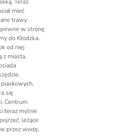
zeką. Teraz
usiał mieć
pane trawy
zapewne w stronę
amy do Kłodzka.
k od niej
 z miasta.
osiada
szędzie.
z piaskowych.
a się
mi. Centrum
ki teraz mylnie
pojrzeć, leżące
ne przez wodę,