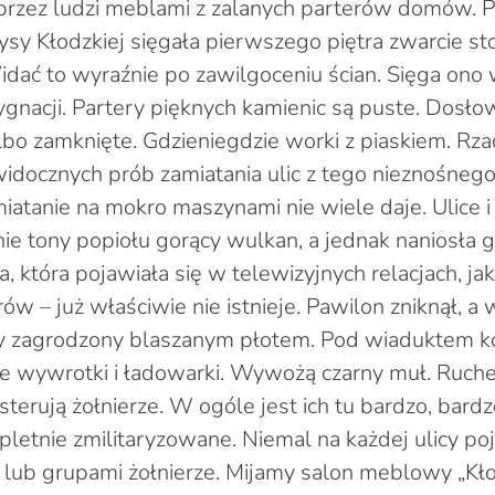
 przez ludzi meblami z zalanych parterów domów. 
ysy Kłodzkiej sięgała pierwszego piętra zwarcie st
Widać to wyraźnie po zawilgoceniu ścian. Sięga ono
nacji. Partery pięknych kamienic są puste. Dosło
albo zamknięte. Gdzieniegdzie worki z piaskiem. Rza
idocznych prób zamiatania ulic z tego nieznośnego 
iatanie na mokro maszynami nie wiele daje. Ulice i
nie tony popiołu gorący wulkan, a jednak naniosła 
 która pojawiała się w telewizyjnych relacjach, ja
w – już właściwie nie istnieje. Pawilon zniknął, a 
y zagrodzony blaszanym płotem. Pod wiaduktem 
e wywrotki i ładowarki. Wywożą czarny muł. Ruch
terują żołnierze. W ogóle jest ich tu bardzo, bard
letnie zmilitaryzowane. Niemal na każdej ulicy p
 lub grupami żołnierze. Mijamy salon meblowy „Kło