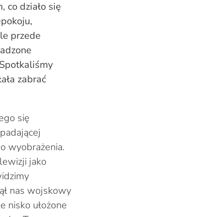
 co działo się
epokoju,
ale przede
wadzone
 Spotkaliśmy
łała zabrać
ego się
spadającej
 do wyobrażenia.
ewizji jako
widzimy
nął nas wojskowy
ze nisko ułożone