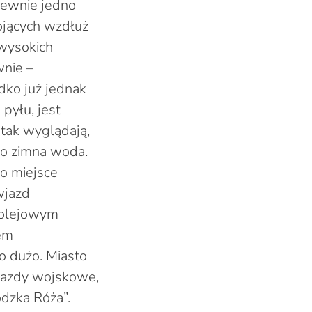
Pewnie jedno
ojących wzdłuż
 wysokich
wnie –
dko już jednak
pyłu, jest
 tak wyglądają,
go zimna woda.
ko miejsce
wjazd
kolejowym
em
zo dużo. Miasto
ojazdy wojskowe,
dzka Róża”.