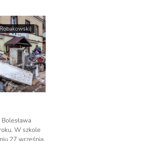
r Robakowski)
. Bolesława
roku. W szkole
niu 27 września.