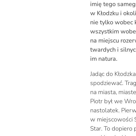
imię tego samego
w Kłodzku i okoli
nie tylko wobec 
wszystkim wobec
na miejscu rozer
twardych i silnyc
im natura.
Jadąc do Kłodzka
spodziewać. Trage
na miasta, miaste
Piotr był we Wro
nastolatek. Pier
w miejscowości S
Star. To dopiero