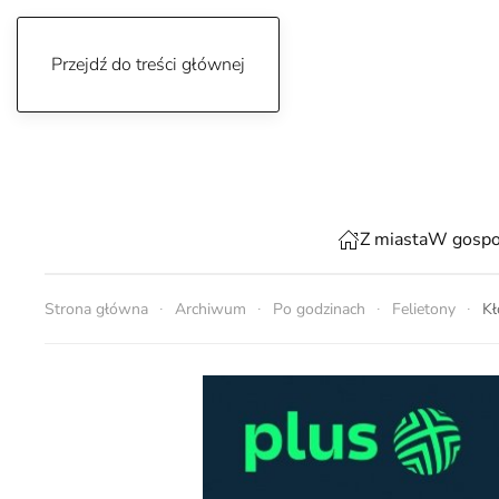
Przejdź do treści głównej
piątek, 7 sierpnia 2026
Z miasta
W gospo
Strona główna
Archiwum
Po godzinach
Felietony
Kł