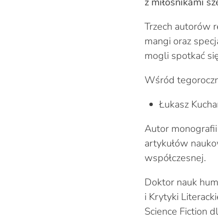
z miłośnikami sz
Trzech autorów r
mangi oraz specja
mogli spotkać si
Wśród tegoroczny
Łukasz Kucha
Autor monografii
artykułów naukowy
współczesnej.
Doktor nauk huma
i Krytyki Litera
Science Fiction 