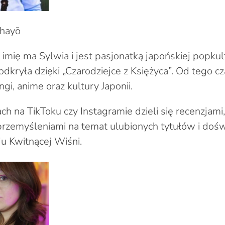
hayō
imię ma Sylwia i jest pasjonatką japońskiej popkul
dkryła dzięki „Czarodziejce z Księżyca”. Od tego c
gi, anime oraz kultury Japonii.
ch na TikToku czy Instagramie dzieli się recenzjam
przemyśleniami na temat ulubionych tytułów i doś
ju Kwitnącej Wiśni.