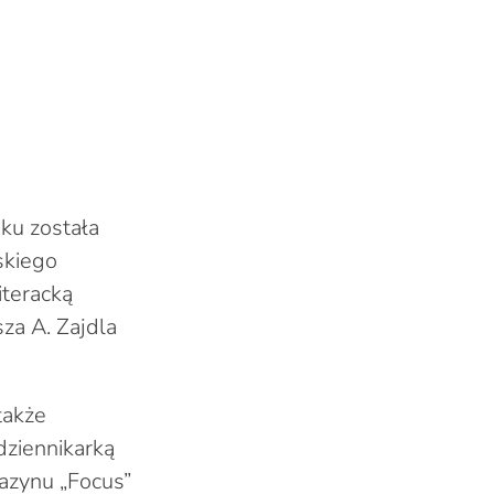
ku została
skiego
iteracką
za A. Zajdla
także
dziennikarką
azynu „Focus”