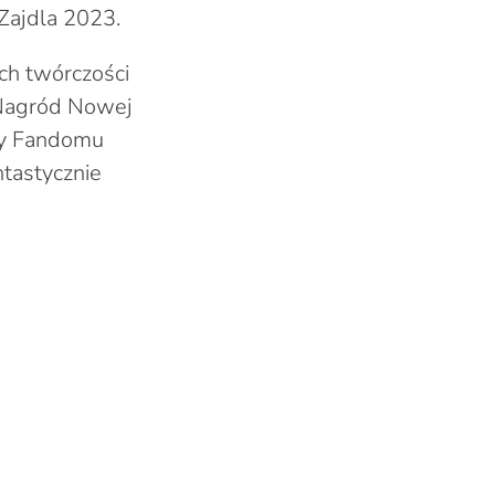
Zajdla 2023.
ch twórczości
 Nagród Nowej
dy Fandomu
ntastycznie