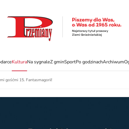
darce
Kultura
Na sygnale
Z gmin
Sport
Po godzinach
Archiwum
Og
ymi gośćmi 15. Fantasmagorii!