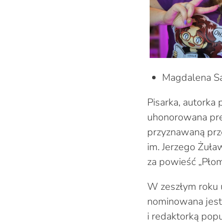
Magdalena Sa
Pisarka, autorka
uhonorowana pre
przyznawaną prze
im. Jerzego Żuła
za powieść „Płom
W zeszłym roku u
nominowana jest 
i redaktorką pop