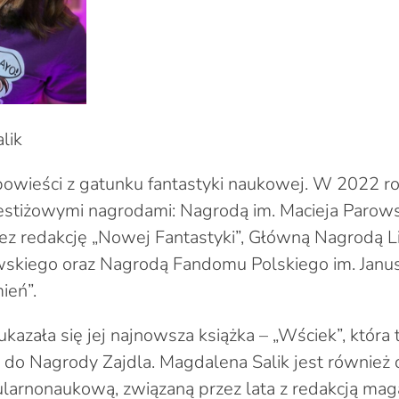
lik
 powieści z gatunku fantastyki naukowej. W 2022 ro
stiżowymi nagrodami: Nagrodą im. Macieja Parow
z redakcję „Nowej Fantastyki”, Główną Nagrodą L
wskiego oraz Nagrodą Fandomu Polskiego im. Janus
ień”.
kazała się jej najnowsza książka – „Wściek”, która 
do Nagrody Zajdla. Magdalena Salik jest również 
ularnonaukową, związaną przez lata z redakcją mag