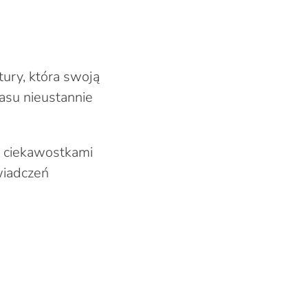
tury, która swoją
zasu nieustannie
i, ciekawostkami
wiadczeń