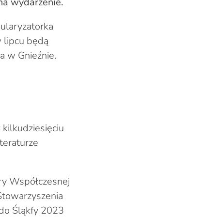
 na wydarzenie.
pularyzatorka
w lipcu będą
a w Gnieźnie.
kilkudziesięciu
iteraturze
ury Współczesnej
 Stowarzyszenia
 do Śląkfy 2023