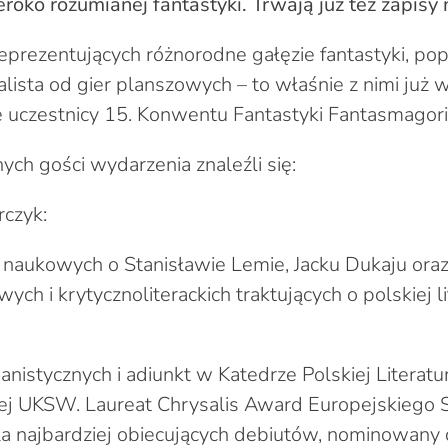
eroko rozumianej fantastyki. Trwają już też zapisy
eprezentujących różnorodne gałęzie fantastyki, po
lista od gier planszowych – to właśnie z nimi już 
ę uczestnicy 15. Konwentu Fantastyki Fantasmagori
ch gości wydarzenia znaleźli się:
rczyk:
 naukowych o Stanisławie Lemie, Jacku Dukaju oraz 
ch i krytycznoliterackich traktujących o polskiej l
nistycznych i adiunkt w Katedrze Polskiej Literat
ckiej UKSW. Laureat Chrysalis Award Europejskiego
dla najbardziej obiecujących debiutów, nominowany