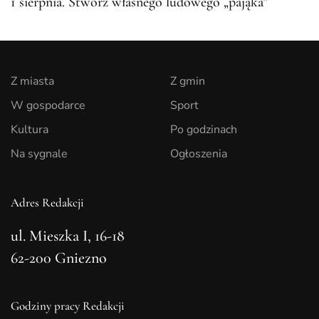
1 sierpnia. Stwórz własnego ludowego „pająka”
Z miasta
Z gmin
W gospodarce
Sport
Kultura
Po godzinach
Na sygnale
Ogłoszenia
Adres Redakcji
ul. Mieszka I, 16-18
62-200 Gniezno
Godziny pracy Redakcji