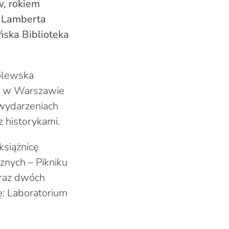
w, rokiem
I Lamberta
ńska Biblioteka
ólewska
ki w Warszawie
 wydarzeniach
z historykami.
książnicę
znych – Pikniku
oraz dwóch
ę: Laboratorium