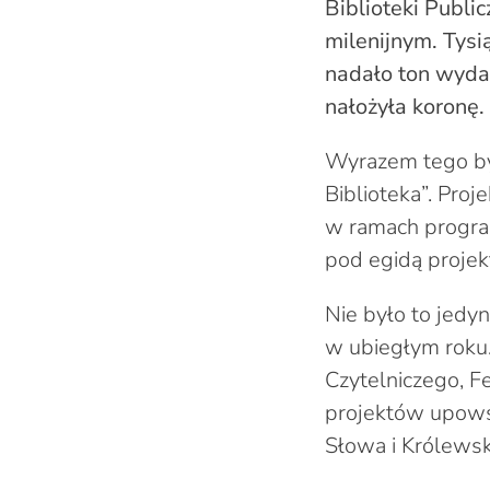
Biblioteki Publi
milenijnym. Tysi
nadało ton wydar
nałożyła koronę.
Wyrazem tego by
Biblioteka”. Pro
w ramach program
pod egidą projekt
Nie było to jedy
w ubiegłym roku.
Czytelniczego, F
projektów upowsz
Słowa i Królewsk