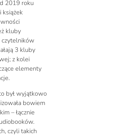
od 2019 roku
i książek
awności
eż kluby
ci czytelników
iałają 3 kluby
ej; z kolei
ączące elementy
cje.
m to był wyjątkowo
alizowała bowiem
im – łącznie
audiobooków.
, czyli takich