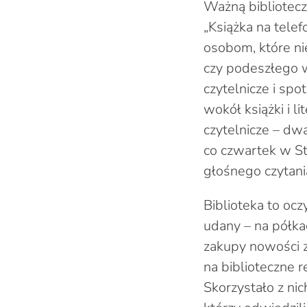
Ważną bibliotecz
„Książka na telef
osobom, które n
czy podeszłego w
czytelnicze i spo
wokół książki i li
czytelnicze – dw
co czwartek w St
głośnego czytania
Biblioteka to ocz
udany – na półka
zakupy nowości 
na biblioteczne 
Skorzystało z nic