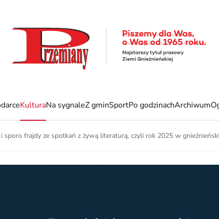
darce
Kultura
Na sygnale
Z gmin
Sport
Po godzinach
Archiwum
Og
i sporo frajdy ze spotkań z żywą literaturą, czyli rok 2025 w gnieźnieński