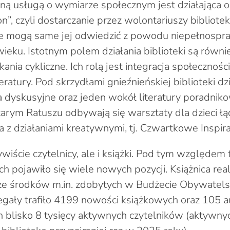
ną usługą o wymiarze społecznym jest działająca 
on”, czyli dostarczanie przez wolontariuszy bibliotek
ie mogą same jej odwiedzić z powodu niepełnospr
ieku. Istotnym polem działania biblioteki są równi
tkania cykliczne. Ich rolą jest integracja społecznoś
teratury. Pod skrzydłami gnieźnieńskiej biblioteki dz
a dyskusyjne oraz jeden wokół literatury poradnikow
arym Ratuszu odbywają się warsztaty dla dzieci ł
 z działaniami kreatywnymi, tj. Czwartkowe Inspira
ywiście czytelnicy, ale i książki. Pod tym względe
ch pojawiło się wiele nowych pozycji. Książnica re
ze środków m.in. zdobytych w Budżecie Obywatelsk
regały trafiło 4199 nowości książkowych oraz 105 
h blisko 8 tysięcy aktywnych czytelników (aktywnych