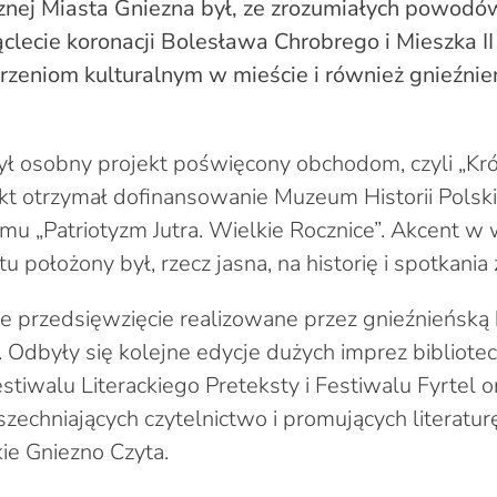
cznej Miasta Gniezna był, ze zrozumiałych powodó
ąclecie koronacji Bolesława Chrobrego i Mieszka I
zeniom kulturalnym w mieście i również gnieźnie
ł osobny projekt poświęcony obchodom, czyli „Kr
jekt otrzymał dofinansowanie Muzeum Historii Pols
u „Patriotyzm Jutra. Wielkie Rocznice”. Akcent w
u położony był, rzecz jasna, na historię i spotkania 
ne przedsięwzięcie realizowane przez gnieźnieńską 
 Odbyły się kolejne edycje dużych imprez bibliotec
estiwalu Literackiego Preteksty i Festiwalu Fyrtel 
echniających czytelnictwo i promujących literatur
ie Gniezno Czyta.