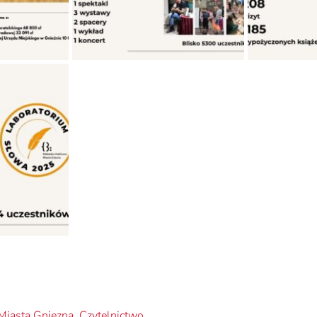
 Miasta Gniezna
,
Czytelnictwo