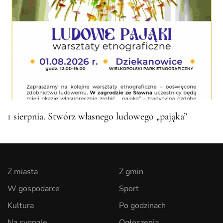
1 sierpnia. Stwórz własnego ludowego „pająka”
Z miasta
Z gmin
W gospodarce
Sport
Kultura
Po godzinach
Na sygnale
Ogłoszenia