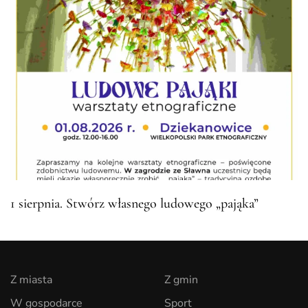
1 sierpnia. Stwórz własnego ludowego „pająka”
Z miasta
Z gmin
W gospodarce
Sport