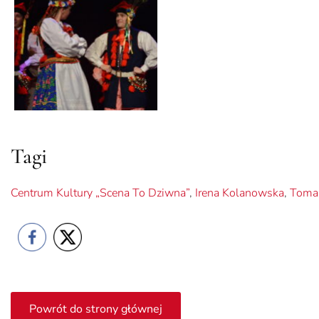
Tagi
Centrum Kultury „Scena To Dziwna”
,
Irena Kolanowska
,
Toma
Powrót do strony głównej