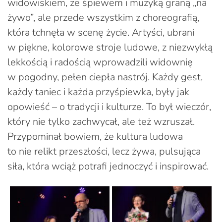
widowiskiem, ze śpiewem i muzyką graną „na
żywo”, ale przede wszystkim z choreografią,
która tchnęła w scenę życie. Artyści, ubrani
w piękne, kolorowe stroje ludowe, z niezwykłą
lekkością i radością wprowadzili widownię
w pogodny, pełen ciepła nastrój. Każdy gest,
każdy taniec i każda przyśpiewka, były jak
opowieść – o tradycji i kulturze. To był wieczór,
który nie tylko zachwycał, ale też wzruszał.
Przypominał bowiem, że kultura ludowa
to nie relikt przeszłości, lecz żywa, pulsująca
siła, która wciąż potrafi jednoczyć i inspirować.