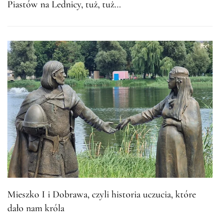
Piastów na Lednicy, tuż, tuż…
Mieszko I i Dobrawa, czyli historia uczucia, które
dało nam króla