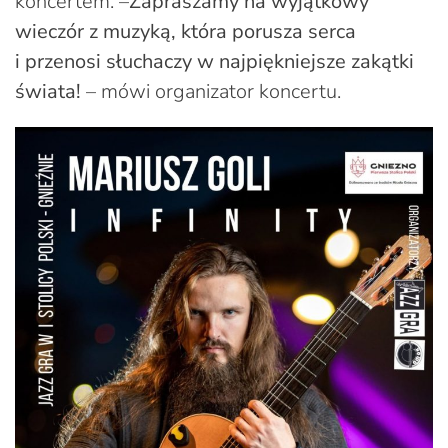
koncertem. –
Zapraszamy na wyjątkowy
wieczór z muzyką, która porusza serca
i przenosi słuchaczy w najpiękniejsze zakątki
świata!
– mówi organizator koncertu.