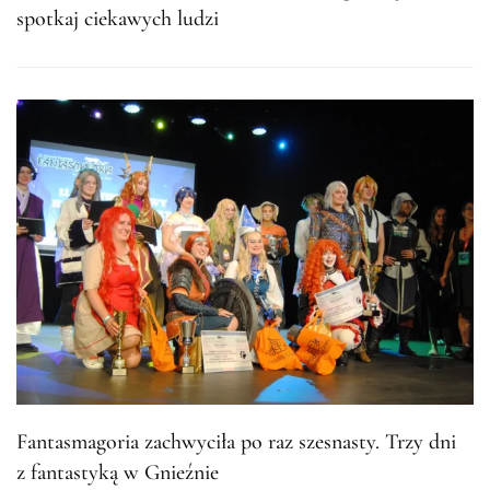
spotkaj ciekawych ludzi
Fantasmagoria zachwyciła po raz szesnasty. Trzy dni
z fantastyką w Gnieźnie