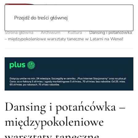
Przejdź do treści głównej
Strona główna
Archiwum
Kultura
Dansing i potańcówka
– międzypokoleniowe warsztaty taneczne w Latarni na Wenei!
Dansing i potańcówka –
międzypokoleniowe
warsztaty taneczne