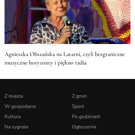
Agnieszka Obszańska na Latarni, czyli bezgraniczne
muzyczne horyzonty i piękno radia
Z miasta
Z gmin
W gospodarce
Sport
Kultura
Po godzinach
Na sygnale
Ogłoszenia