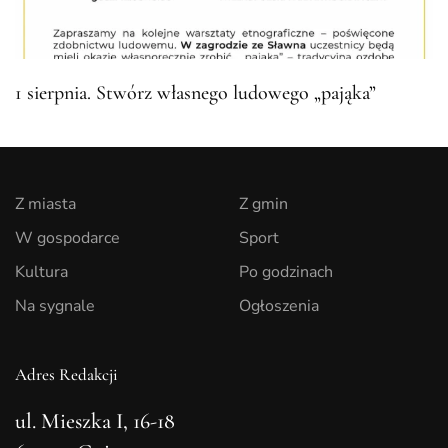
1 sierpnia. Stwórz własnego ludowego „pająka”
Z miasta
Z gmin
W gospodarce
Sport
Kultura
Po godzinach
Na sygnale
Ogłoszenia
Adres Redakcji
ul. Mieszka I, 16-18